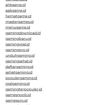
ahligame.id
asikgame.id
hematgame.id
mastergames.id
menugame.id
gamingdownload.id
gamingbaru.id
gamingviral.id
gamingpro.id
unduhgaming.id
gamingsehat.id
daftargaming.id
sehatgaming.id
populergaming.id
viralgaming.id
gamingterpopuler.id
gamesnoob.id
gamespro.id