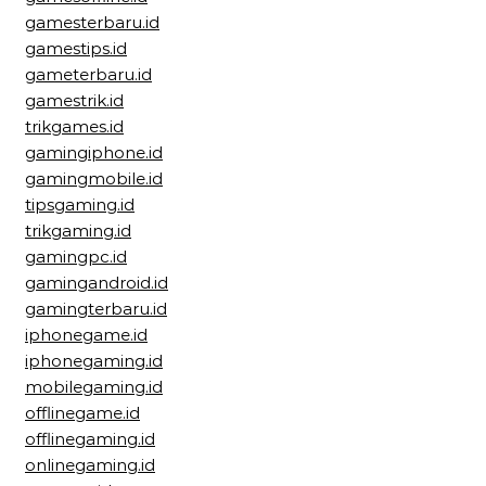
gamesterbaru.id
gamestips.id
gameterbaru.id
gamestrik.id
trikgames.id
gamingiphone.id
gamingmobile.id
tipsgaming.id
trikgaming.id
gamingpc.id
gamingandroid.id
gamingterbaru.id
iphonegame.id
iphonegaming.id
mobilegaming.id
offlinegame.id
offlinegaming.id
onlinegaming.id