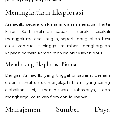
Meningkatkan Eksplorasi
Armadillo secara unik mahir dalam menggali harta
karun. Saat melintasi sabana, mereka sesekali
menggali material langka, seperti bongkahan besi
atau zamrud, sehingga memberi penghargaan
kepada pemain karena menjelajahi wilayah baru.
Mendorong Eksplorasi Bioma
Dengan Armadillo yang tinggal di sabana, pemain
diberi insentif untuk menjelajahi bioma yang sering
diabaikan ini, menemukan rahasianya, dan
menghargai keunikan flora dan faunanya.
Manajemen Sumber Daya