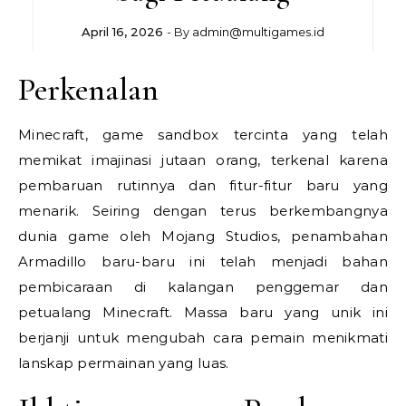
April 16, 2026
- By
admin@multigames.id
Perkenalan
Minecraft, game sandbox tercinta yang telah
memikat imajinasi jutaan orang, terkenal karena
pembaruan rutinnya dan fitur-fitur baru yang
menarik. Seiring dengan terus berkembangnya
dunia game oleh Mojang Studios, penambahan
Armadillo baru-baru ini telah menjadi bahan
pembicaraan di kalangan penggemar dan
petualang Minecraft. Massa baru yang unik ini
berjanji untuk mengubah cara pemain menikmati
lanskap permainan yang luas.