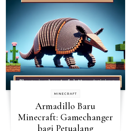
MINECRAFT
Armadillo Baru
Minecraft: Gamechanger
bagi Petualang