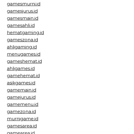
gamesmurni.id
gamesjurus.id
gamesmain.id
gamesahli.id
hematgaming.id
gameszona.id
ahligaming.id
menugames.id
gameshemat.id
ahligames.id
gamehemat.id
asikgames.id
gamemain.id
gamejurus.id
gamemenu.id
gamezona.id
murnigame.id
gamesarea.id
gamearea.id