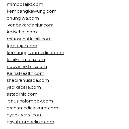
mimoosajkt.com
kembangkawung.com
chungiwa.com
ikanbakarcianjur.com
kpjisehat.com
mitrasehatklinik.com
kpbanjar.com
kemanggisanmedical.com
kliniknirmala.com
nouvelleklinik.com
KainaHealth.com
shabirahusada.com
yadikacare.com
astaclinic.com
ibnusinalombok.com
grahamedicalkurdi.com
dyanzacare.com
griyabromoclinic.com