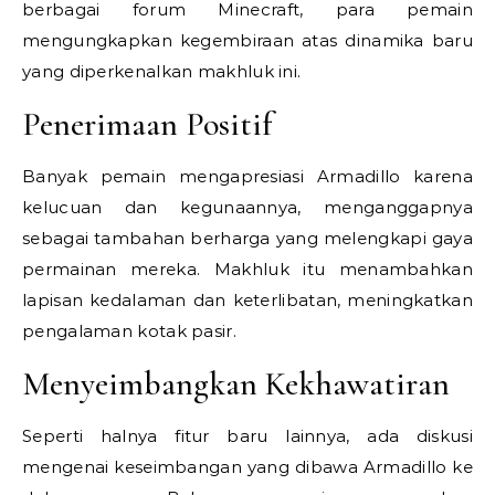
berbagai forum Minecraft, para pemain
mengungkapkan kegembiraan atas dinamika baru
yang diperkenalkan makhluk ini.
Penerimaan Positif
Banyak pemain mengapresiasi Armadillo karena
kelucuan dan kegunaannya, menganggapnya
sebagai tambahan berharga yang melengkapi gaya
permainan mereka. Makhluk itu menambahkan
lapisan kedalaman dan keterlibatan, meningkatkan
pengalaman kotak pasir.
Menyeimbangkan Kekhawatiran
Seperti halnya fitur baru lainnya, ada diskusi
mengenai keseimbangan yang dibawa Armadillo ke