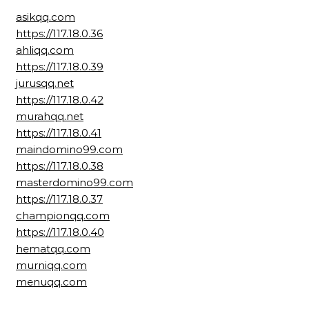
asikqq.com
https://117.18.0.36
ahliqq.com
https://117.18.0.39
jurusqq.net
https://117.18.0.42
murahqq.net
https://117.18.0.41
maindomino99.com
https://117.18.0.38
masterdomino99.com
https://117.18.0.37
championqq.com
https://117.18.0.40
hematqq.com
murniqq.com
menuqq.com