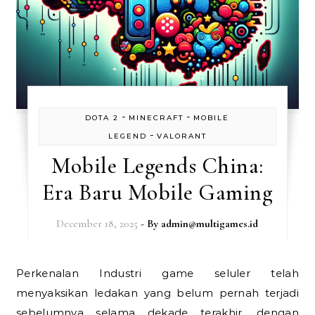
-
-
DOTA 2
MINECRAFT
MOBILE
-
LEGEND
VALORANT
Mobile Legends China:
Era Baru Mobile Gaming
December 18, 2025
- By
admin@multigames.id
Perkenalan Industri game seluler telah
menyaksikan ledakan yang belum pernah terjadi
sebelumnya selama dekade terakhir, dengan