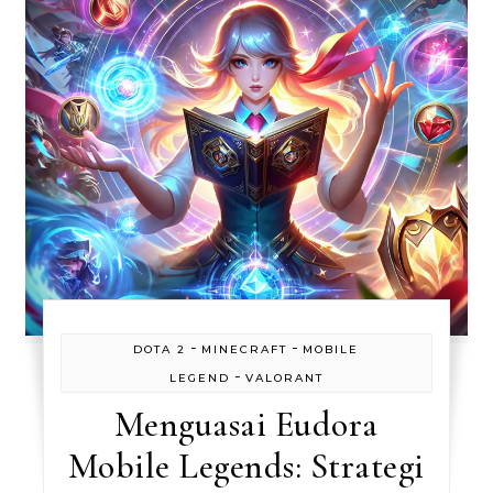
-
-
DOTA 2
MINECRAFT
MOBILE
-
LEGEND
VALORANT
Menguasai Eudora
Mobile Legends: Strategi