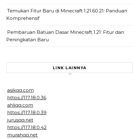
Temukan Fitur Baru di Minecraft 1.21.60.21: Panduan
Komprehensif
Pembaruan Batuan Dasar Minecraft 1.21: Fitur dan
Peningkatan Baru
LINK LAINNYA
asikqq.com
https://117.18.0.36
ahliqq.com
https://117.18.0.39
jurusqq.net
https://117.18.0.42
murahqq.net