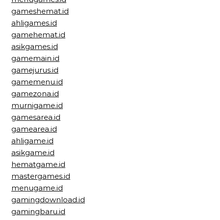
gameshemat.id
ahligames.id
gamehemat.id
asikgames.id
gamemain.id
gamejurus.id
gamemenu.id
gamezona.id
murnigame.id
gamesarea.id
gamearea.id
ahligame.id
asikgame.id
hematgame.id
mastergames.id
menugame.id
gamingdownload.id
gamingbaru.id