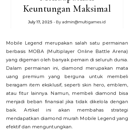
Keuntungan Maksimal
July 17, 2025
- By
admin@multigames.id
Mobile Legend merupakan salah satu permainan
berbasis MOBA (Multiplayer Online Battle Arena)
yang digemari oleh banyak pemain di seluruh dunia.
Dalam permainan ini, diamond merupakan mata
uang premium yang berguna untuk membeli
beragam item eksklusif, seperti skin hero, emblem,
atau fitur lainnya. Namun, membeli diamond bisa
menjadi beban finansial jika tidak dikelola dengan
baik. Artikel ini akan membahas strategi
mendapatkan diamond murah Mobile Legend yang
efektif dan menguntungkan.