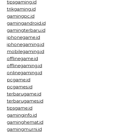
tipsgaming.id
trikgaming.id
gamingpc.id
gamingandroid.id
gamingterbaru.id
iphonegame.id
iphonegaming.id
mobilegaming.id
offlinegame.id
offlinegaming.id
onlinegaming.id
pcgame.id
pcgames.id
terbarugame.id
terbarugames.id
tipsgame.id
gaminginfo.id
gaminghemat.id
gamingmurni.id