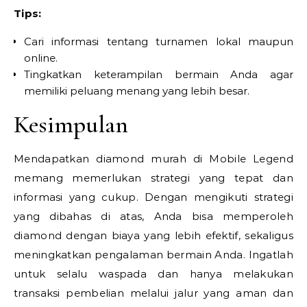
Tips:
Cari informasi tentang turnamen lokal maupun
online.
Tingkatkan keterampilan bermain Anda agar
memiliki peluang menang yang lebih besar.
Kesimpulan
Mendapatkan diamond murah di Mobile Legend
memang memerlukan strategi yang tepat dan
informasi yang cukup. Dengan mengikuti strategi
yang dibahas di atas, Anda bisa memperoleh
diamond dengan biaya yang lebih efektif, sekaligus
meningkatkan pengalaman bermain Anda. Ingatlah
untuk selalu waspada dan hanya melakukan
transaksi pembelian melalui jalur yang aman dan