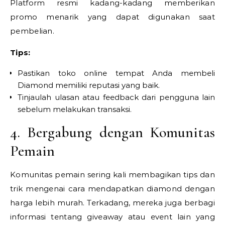
Platform resmi kadang-kadang memberikan
promo menarik yang dapat digunakan saat
pembelian.
Tips:
Pastikan toko online tempat Anda membeli
Diamond memiliki reputasi yang baik.
Tinjaulah ulasan atau feedback dari pengguna lain
sebelum melakukan transaksi.
4. Bergabung dengan Komunitas
Pemain
Komunitas pemain sering kali membagikan tips dan
trik mengenai cara mendapatkan diamond dengan
harga lebih murah. Terkadang, mereka juga berbagi
informasi tentang giveaway atau event lain yang