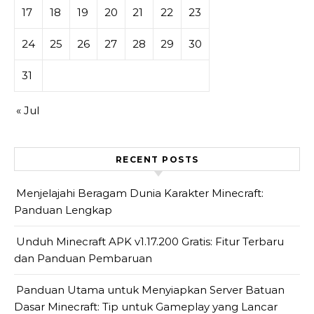
17
18
19
20
21
22
23
24
25
26
27
28
29
30
31
« Jul
RECENT POSTS
Menjelajahi Beragam Dunia Karakter Minecraft:
Panduan Lengkap
Unduh Minecraft APK v1.17.200 Gratis: Fitur Terbaru
dan Panduan Pembaruan
Panduan Utama untuk Menyiapkan Server Batuan
Dasar Minecraft: Tip untuk Gameplay yang Lancar