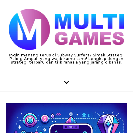
Skip to content
Ingin menang terus di Subway Surfers? Simak Strategi
Paling Ampuh yang wajib kamu tahu! Lengkap dengan
strategi terbaru dan trik rahasia yang jarang dibahas.