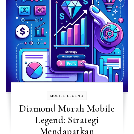
MOBILE LEGEND
Diamond Murah Mobile
Legend: Strategi
Mendapatkan