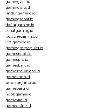
gamingviral.id
gamingpro.id
unduhgaming.id
gamingsehat.id
daftargaming.id
sehatgaming.id
populergaming.id
viralgaming.id
gamingterpopuler.id
gamesnoob.id
gamespro.id
gamesbaru.id
gamesdownload.id
gamenoob.id
populergames.id
gamebaru.id
noobgames.id
gameviral.id
gamedaftar.id