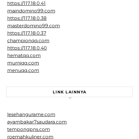
https://117.18.0.41
maindomino99.com
https://117.18.0.38
masterdomino99.com
https://117.18.0.37
championqq.com
https://117.18.0.40
hematqq.com
murniqq.com
menuqq.com
LINK LAINNYA
lesehangurame.com
ayambakar7saudara.com
tempongpns.com
roemahkuliner.com