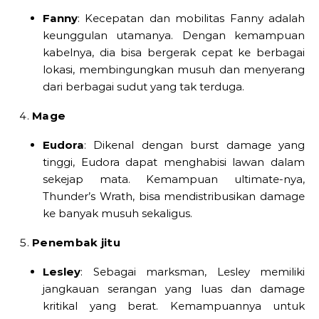
Fanny
: Kecepatan dan mobilitas Fanny adalah
keunggulan utamanya. Dengan kemampuan
kabelnya, dia bisa bergerak cepat ke berbagai
lokasi, membingungkan musuh dan menyerang
dari berbagai sudut yang tak terduga.
Mage
Eudora
: Dikenal dengan burst damage yang
tinggi, Eudora dapat menghabisi lawan dalam
sekejap mata. Kemampuan ultimate-nya,
Thunder’s Wrath, bisa mendistribusikan damage
ke banyak musuh sekaligus.
Penembak jitu
Lesley
: Sebagai marksman, Lesley memiliki
jangkauan serangan yang luas dan damage
kritikal yang berat. Kemampuannya untuk