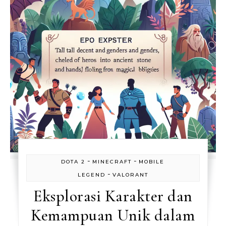
-
-
DOTA 2
MINECRAFT
MOBILE
-
LEGEND
VALORANT
Eksplorasi Karakter dan
Kemampuan Unik dalam