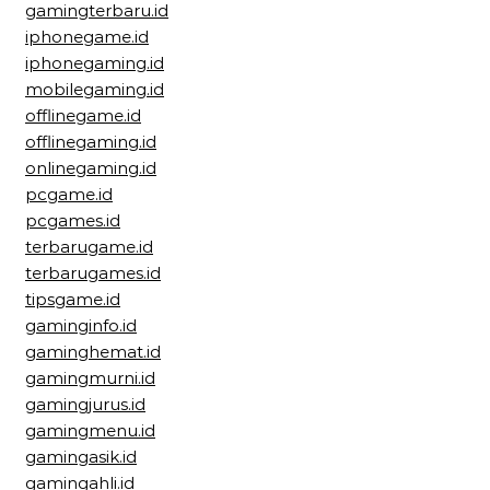
gamingterbaru.id
iphonegame.id
iphonegaming.id
mobilegaming.id
offlinegame.id
offlinegaming.id
onlinegaming.id
pcgame.id
pcgames.id
terbarugame.id
terbarugames.id
tipsgame.id
gaminginfo.id
gaminghemat.id
gamingmurni.id
gamingjurus.id
gamingmenu.id
gamingasik.id
gamingahli.id