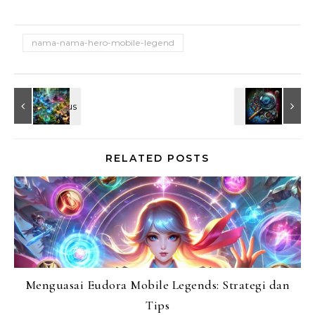
nama-nama-hero-mobile-legend
RELATED POSTS
Menguasai Eudora Mobile Legends: Strategi dan
Tips