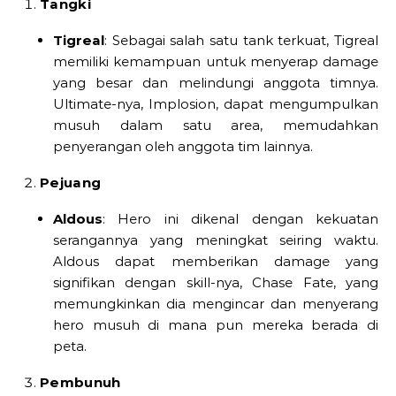
Tangki
Tigreal
: Sebagai salah satu tank terkuat, Tigreal
memiliki kemampuan untuk menyerap damage
yang besar dan melindungi anggota timnya.
Ultimate-nya, Implosion, dapat mengumpulkan
musuh dalam satu area, memudahkan
penyerangan oleh anggota tim lainnya.
Pejuang
Aldous
: Hero ini dikenal dengan kekuatan
serangannya yang meningkat seiring waktu.
Aldous dapat memberikan damage yang
signifikan dengan skill-nya, Chase Fate, yang
memungkinkan dia mengincar dan menyerang
hero musuh di mana pun mereka berada di
peta.
Pembunuh