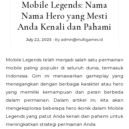
Mobile Legends: Nama
Nama Hero yang Mesti
Anda Kenali dan Pahami
July 22, 2025
- By
admin@multigames.id
Mobile Legends telah menjadi salah satu permainan
mobile paling populer di seluruh dunia, termasuk
Indonesia. Gim ini menawarkan gameplay yang
menegangkan dengan berbagai karakter atau hero
yang memiliki kemampuan dan peran berbeda
dalam permainan. Dalam artikel ini, kita akan
mengeksplorasi beberapa hero ikonik dalam Mobile
Legends yang patut Anda kenali dan pahami untuk
meningkatkan strategi permainan Anda.