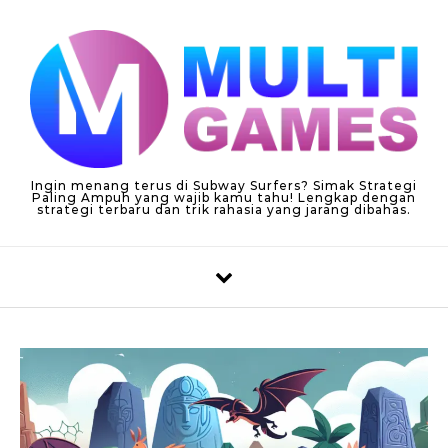
Skip to content
Ingin menang terus di Subway Surfers? Simak Strategi
Paling Ampuh yang wajib kamu tahu! Lengkap dengan
strategi terbaru dan trik rahasia yang jarang dibahas.