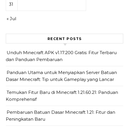
31
« Jul
RECENT POSTS
Unduh Minecraft APK v1.17.200 Gratis: Fitur Terbaru
dan Panduan Pembaruan
Panduan Utama untuk Menyiapkan Server Batuan
Dasar Minecraft: Tip untuk Gameplay yang Lancar
Temukan Fitur Baru di Minecraft 1.21.60.21: Panduan
Komprehensif
Pembaruan Batuan Dasar Minecraft 1.21: Fitur dan
Peningkatan Baru