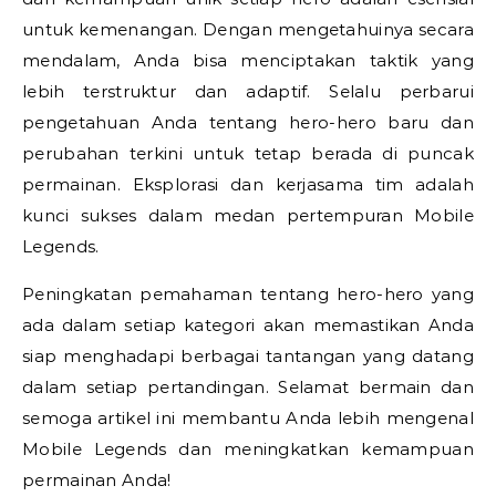
untuk kemenangan. Dengan mengetahuinya secara
mendalam, Anda bisa menciptakan taktik yang
lebih terstruktur dan adaptif. Selalu perbarui
pengetahuan Anda tentang hero-hero baru dan
perubahan terkini untuk tetap berada di puncak
permainan. Eksplorasi dan kerjasama tim adalah
kunci sukses dalam medan pertempuran Mobile
Legends.
Peningkatan pemahaman tentang hero-hero yang
ada dalam setiap kategori akan memastikan Anda
siap menghadapi berbagai tantangan yang datang
dalam setiap pertandingan. Selamat bermain dan
semoga artikel ini membantu Anda lebih mengenal
Mobile Legends dan meningkatkan kemampuan
permainan Anda!