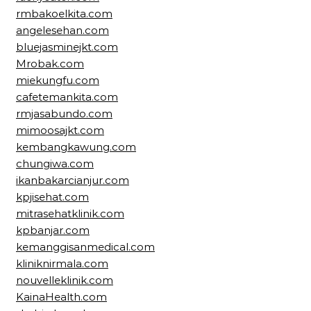
rmbakoelkita.com
angelesehan.com
bluejasminejkt.com
Mrobak.com
miekungfu.com
cafetemankita.com
rmjasabundo.com
mimoosajkt.com
kembangkawung.com
chungiwa.com
ikanbakarcianjur.com
kpjisehat.com
mitrasehatklinik.com
kpbanjar.com
kemanggisanmedical.com
kliniknirmala.com
nouvelleklinik.com
KainaHealth.com