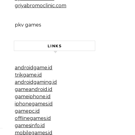
griyabromoclinic.com
pkv games
LINKS
androidgame.id
trikgame.id
androidgaming.id
gameandroid.id
gameiphone.id
iphonegames.id
gamepc.id
offlinegames.id
gamesinfo.id
mobilegames.id