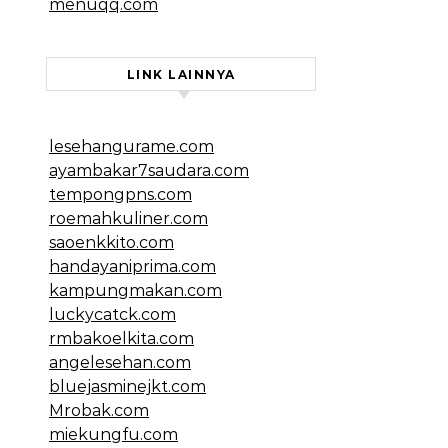
menuqq.com
LINK LAINNYA
lesehangurame.com
ayambakar7saudara.com
tempongpns.com
roemahkuliner.com
saoenkkito.com
handayaniprima.com
kampungmakan.com
luckycatck.com
rmbakoelkita.com
angelesehan.com
bluejasminejkt.com
Mrobak.com
miekungfu.com