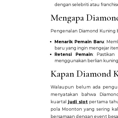
dengan selebriti atau franchis
Mengapa Diamond 
Pengenalan Diamond Kuning bi
Menarik Pemain Baru
: Memb
baru yang ingin mengejar ite
Retensi Pemain
: Pastika
menggunakan berlian kuning
Kapan Diamond K
Walaupun belum ada pengum
menyatakan bahwa Diamon
kuartal
judi slot
pertama tahun
pola Moonton yang sering ka
bersamaan dengan event besa