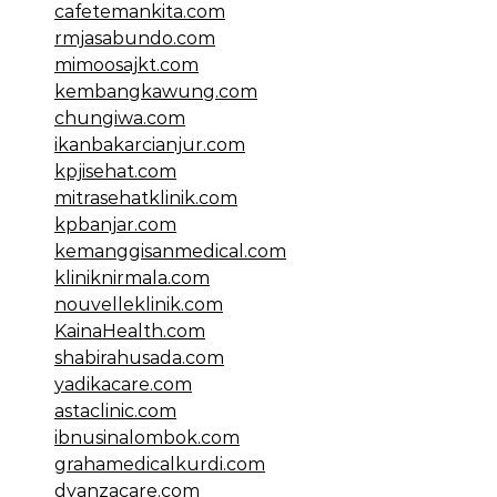
cafetemankita.com
rmjasabundo.com
mimoosajkt.com
kembangkawung.com
chungiwa.com
ikanbakarcianjur.com
kpjisehat.com
mitrasehatklinik.com
kpbanjar.com
kemanggisanmedical.com
kliniknirmala.com
nouvelleklinik.com
KainaHealth.com
shabirahusada.com
yadikacare.com
astaclinic.com
ibnusinalombok.com
grahamedicalkurdi.com
dyanzacare.com