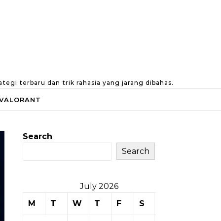
gi terbaru dan trik rahasia yang jarang dibahas.
VALORANT
Search
Search
July 2026
M
T
W
T
F
S
S