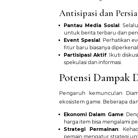
Antisipasi dan Persi
Pantau Media Sosial
: Selal
untuk berita terbaru dan p
Event Spesial
: Perhatikan e
fitur baru biasanya diperkena
Partisipasi Aktif
: Ikuti disk
spekulasi dan informasi.
Potensi Dampak 
Pengaruh kemunculan Diamo
ekosistem game. Beberapa dam
Ekonomi Dalam Game
: Den
harga item bisa mengalami p
Strategi Permainan
: Keha
pemain mengatur strategi u