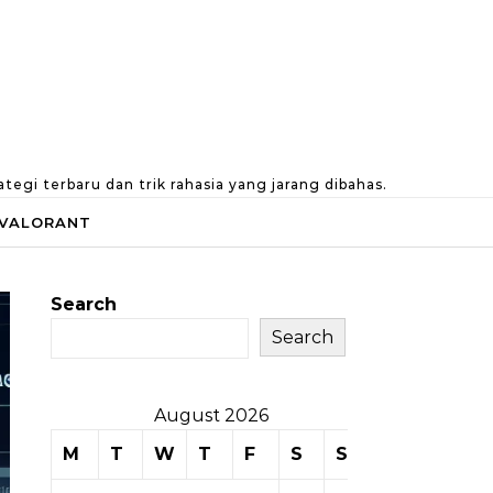
gi terbaru dan trik rahasia yang jarang dibahas.
VALORANT
Search
Search
August 2026
M
T
W
T
F
S
S