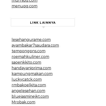
murniqq.com
menuqq.com
LINK LAINNYA
lesehangurame.com
ayambakar7saudara.com
tempongpns.com
roemahkuliner.com
saoenkkito.com
handayaniprima.com
kampungmakan.com
luckycatck.com
rmbakoelkita.com
angelesehan.com
bluejasminejkt.com
Mrobak.com