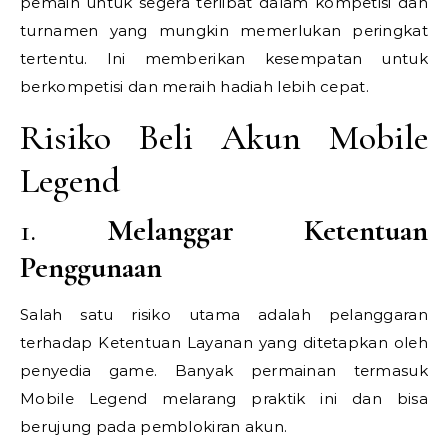
pemain untuk segera terlibat dalam kompetisi dan
turnamen yang mungkin memerlukan peringkat
tertentu. Ini memberikan kesempatan untuk
berkompetisi dan meraih hadiah lebih cepat.
Risiko Beli Akun Mobile
Legend
1.
Melanggar Ketentuan
Penggunaan
Salah satu risiko utama adalah pelanggaran
terhadap Ketentuan Layanan yang ditetapkan oleh
penyedia game. Banyak permainan termasuk
Mobile Legend melarang praktik ini dan bisa
berujung pada pemblokiran akun.