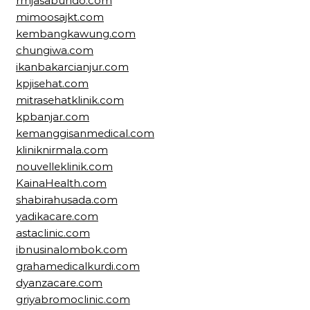
rmjasabundo.com
mimoosajkt.com
kembangkawung.com
chungiwa.com
ikanbakarcianjur.com
kpjisehat.com
mitrasehatklinik.com
kpbanjar.com
kemanggisanmedical.com
kliniknirmala.com
nouvelleklinik.com
KainaHealth.com
shabirahusada.com
yadikacare.com
astaclinic.com
ibnusinalombok.com
grahamedicalkurdi.com
dyanzacare.com
griyabromoclinic.com