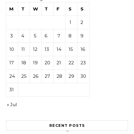
M
T
W
T
F
S
S
1
2
3
4
5
6
7
8
9
10
11
12
13
14
15
16
17
18
19
20
21
22
23
24
25
26
27
28
29
30
31
« Jul
RECENT POSTS