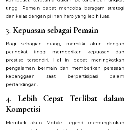
tinggi. Pemain dapat mencoba beragam strategi
dan kelas dengan pilihan hero yang lebih luas.
3.
Kepuasan sebagai Pemain
Bagi sebagian orang, memiliki akun dengan
peringkat tinggi memberikan kepuasan dan
prestise tersendiri. Hal ini dapat meningkatkan
pengalaman bermain dan memberikan perasaan
kebanggaan saat berpartisipasi dalam
pertandingan.
4.
Lebih Cepat Terlibat dalam
Kompetisi
Membeli akun Mobile Legend memungkinkan