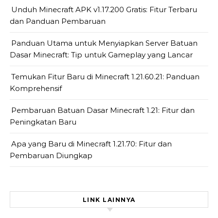
Unduh Minecraft APK v1.17.200 Gratis: Fitur Terbaru
dan Panduan Pembaruan
Panduan Utama untuk Menyiapkan Server Batuan
Dasar Minecraft: Tip untuk Gameplay yang Lancar
Temukan Fitur Baru di Minecraft 1.21.60.21: Panduan
Komprehensif
Pembaruan Batuan Dasar Minecraft 1.21: Fitur dan
Peningkatan Baru
Apa yang Baru di Minecraft 1.21.70: Fitur dan
Pembaruan Diungkap
LINK LAINNYA