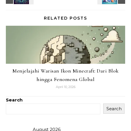
RELATED POSTS
Menjelajahi Warisan Ikon Minecraft: Dari Blok
hingga Fenomena Global
April 10, 2026
Search
Search
August 2026