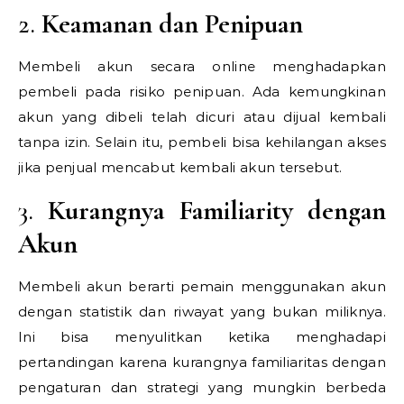
2.
Keamanan dan Penipuan
Membeli akun secara online menghadapkan
pembeli pada risiko penipuan. Ada kemungkinan
akun yang dibeli telah dicuri atau dijual kembali
tanpa izin. Selain itu, pembeli bisa kehilangan akses
jika penjual mencabut kembali akun tersebut.
3.
Kurangnya Familiarity dengan
Akun
Membeli akun berarti pemain menggunakan akun
dengan statistik dan riwayat yang bukan miliknya.
Ini bisa menyulitkan ketika menghadapi
pertandingan karena kurangnya familiaritas dengan
pengaturan dan strategi yang mungkin berbeda