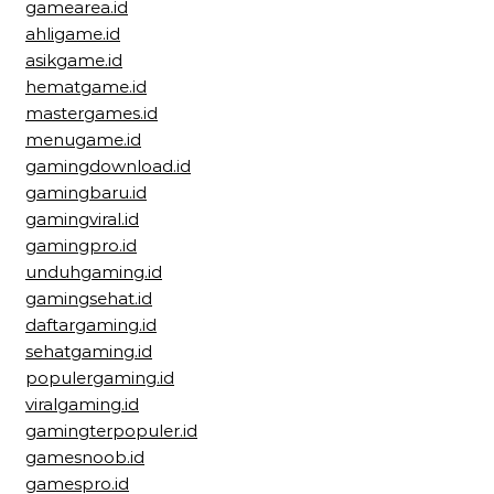
gamearea.id
ahligame.id
asikgame.id
hematgame.id
mastergames.id
menugame.id
gamingdownload.id
gamingbaru.id
gamingviral.id
gamingpro.id
unduhgaming.id
gamingsehat.id
daftargaming.id
sehatgaming.id
populergaming.id
viralgaming.id
gamingterpopuler.id
gamesnoob.id
gamespro.id