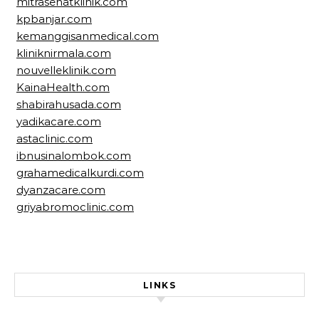
mitrasehatklinik.com
kpbanjar.com
kemanggisanmedical.com
kliniknirmala.com
nouvelleklinik.com
KainaHealth.com
shabirahusada.com
yadikacare.com
astaclinic.com
ibnusinalombok.com
grahamedicalkurdi.com
dyanzacare.com
griyabromoclinic.com
LINKS