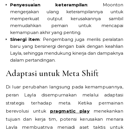
Penyesuaian keterampilan
: Moonton
mengerjakan ulang keterampilannya untuk
memperkuat output kerusakannya sambil
memudahkan pemain untuk mencapai
kemampuan akhir yang penting.
Sinergi item
: Pengembang juga merilis peralatan
baru yang bersinergi dengan baik dengan keahlian
Layla, sehingga mendukung kinerja dan dampaknya
dalam pertandingan.
Adaptasi untuk Meta Shift
Di luar perubahan langsung pada kemampuannya,
peran Layla disempurnakan melalui adaptasi
strategis terhadap meta. Ketika permainan
berevolusi untuk
pragmatic play
menekankan
tujuan dan kerja tim, potensi kerusakan menara
Layla membuatnya menjadi aset taktis untuk