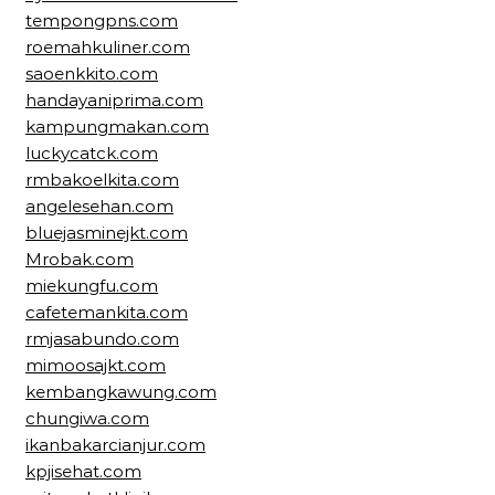
tempongpns.com
roemahkuliner.com
saoenkkito.com
handayaniprima.com
kampungmakan.com
luckycatck.com
rmbakoelkita.com
angelesehan.com
bluejasminejkt.com
Mrobak.com
miekungfu.com
cafetemankita.com
rmjasabundo.com
mimoosajkt.com
kembangkawung.com
chungiwa.com
ikanbakarcianjur.com
kpjisehat.com