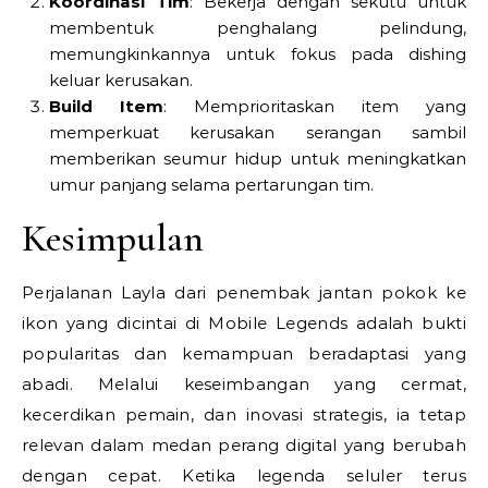
Koordinasi Tim
: Bekerja dengan sekutu untuk
membentuk penghalang pelindung,
memungkinkannya untuk fokus pada dishing
keluar kerusakan.
Build Item
: Memprioritaskan item yang
memperkuat kerusakan serangan sambil
memberikan seumur hidup untuk meningkatkan
umur panjang selama pertarungan tim.
Kesimpulan
Perjalanan Layla dari penembak jantan pokok ke
ikon yang dicintai di Mobile Legends adalah bukti
popularitas dan kemampuan beradaptasi yang
abadi. Melalui keseimbangan yang cermat,
kecerdikan pemain, dan inovasi strategis, ia tetap
relevan dalam medan perang digital yang berubah
dengan cepat. Ketika legenda seluler terus