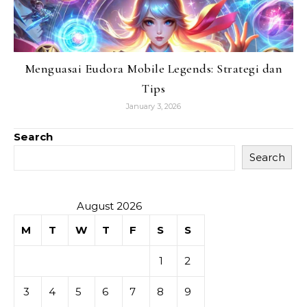
Menguasai Eudora Mobile Legends: Strategi dan
Tips
January 3, 2026
Search
Search
August 2026
M
T
W
T
F
S
S
1
2
3
4
5
6
7
8
9