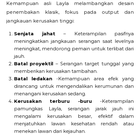
Kemampuan asli Layla melambangkan desain
penembakan klasik, fokus pada output dan
jangkauan kerusakan tinggi:
Senjata jahat
– Keterampilan pasifnya
meningkatkan jangkauan serangan saat levelnya
meningkat, mendorong pemain untuk terlibat dari
jauh.
Batal proyektil
– Serangan target tunggal yang
memberikan kerusakan tambahan.
Batal ledakan
-Kemampuan area efek yang
dirancang untuk mengendalikan kerumunan dan
menangani kerusakan sedang.
Kerusakan terburu -buru
-Keterampilan
pamungkas Layla, serangan jarak jauh ini
mengalami kerusakan besar, efektif dalam
menjatuhkan lawan kesehatan rendah atau
menekan lawan dari kejauhan.