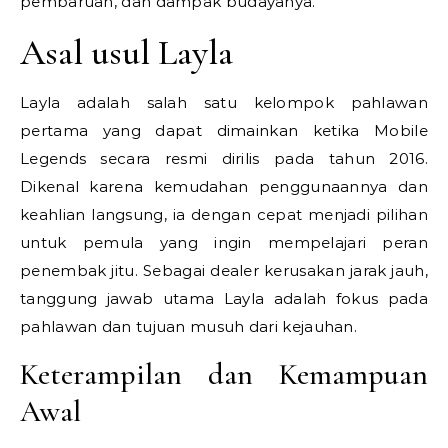
pembaruan, dan dampak budayanya.
Asal usul Layla
Layla adalah salah satu kelompok pahlawan
pertama yang dapat dimainkan ketika Mobile
Legends secara resmi dirilis pada tahun 2016.
Dikenal karena kemudahan penggunaannya dan
keahlian langsung, ia dengan cepat menjadi pilihan
untuk pemula yang ingin mempelajari peran
penembak jitu. Sebagai dealer kerusakan jarak jauh,
tanggung jawab utama Layla adalah fokus pada
pahlawan dan tujuan musuh dari kejauhan.
Keterampilan dan Kemampuan
Awal