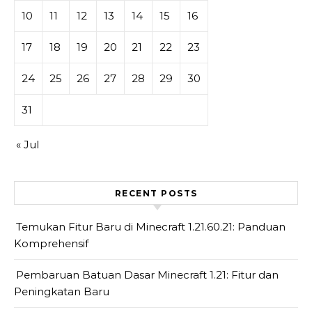
10
11
12
13
14
15
16
17
18
19
20
21
22
23
24
25
26
27
28
29
30
31
« Jul
RECENT POSTS
Temukan Fitur Baru di Minecraft 1.21.60.21: Panduan
Komprehensif
Pembaruan Batuan Dasar Minecraft 1.21: Fitur dan
Peningkatan Baru