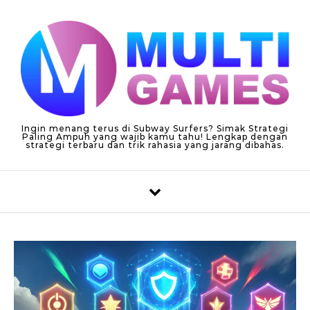
Skip to content
Ingin menang terus di Subway Surfers? Simak Strategi
Paling Ampuh yang wajib kamu tahu! Lengkap dengan
strategi terbaru dan trik rahasia yang jarang dibahas.