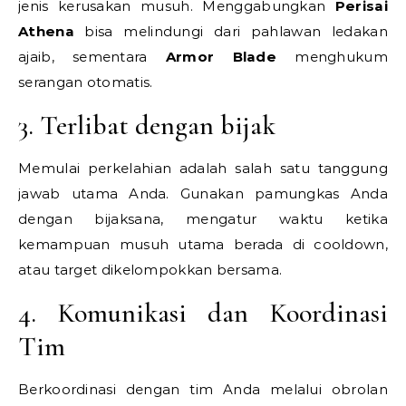
jenis kerusakan musuh. Menggabungkan
Perisai
Athena
bisa melindungi dari pahlawan ledakan
ajaib, sementara
Armor Blade
menghukum
serangan otomatis.
3. Terlibat dengan bijak
Memulai perkelahian adalah salah satu tanggung
jawab utama Anda. Gunakan pamungkas Anda
dengan bijaksana, mengatur waktu ketika
kemampuan musuh utama berada di cooldown,
atau target dikelompokkan bersama.
4. Komunikasi dan Koordinasi
Tim
Berkoordinasi dengan tim Anda melalui obrolan