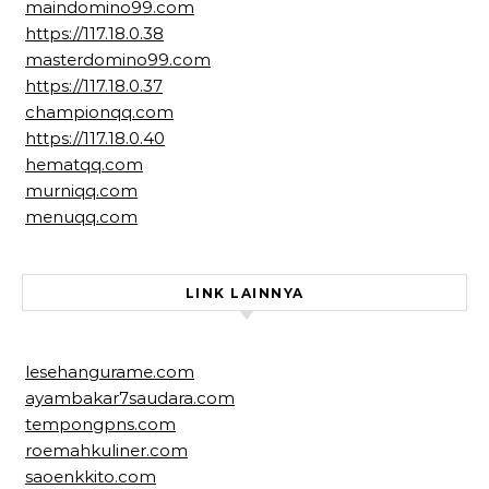
maindomino99.com
https://117.18.0.38
masterdomino99.com
https://117.18.0.37
championqq.com
https://117.18.0.40
hematqq.com
murniqq.com
menuqq.com
LINK LAINNYA
lesehangurame.com
ayambakar7saudara.com
tempongpns.com
roemahkuliner.com
saoenkkito.com