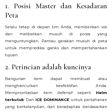
1. Posisi Master dan Kesadaran
Peta
Selalu tetap di depan tim Anda, memberikan visi
dan melibatkan musuh di posisi yang
menguntungkan. Pantau gerakan musuh di peta
untuk memprediksi ganks dan mempertahankan
tujuan.
2. Perincian adalah kuncinya
Bangunan item dapat membuat atau
menghancurkan keefektifan Anda.
Memprioritaskan item defensif seperti
Helm
terkutuk
Dan
ICE DOMINANCE
untuk pertahanan
yang berkelanjutan, dan beradaptasi berdasarkan