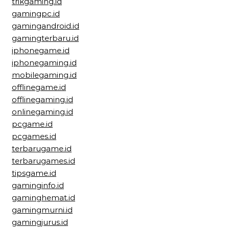
trikgaming.id
gamingpc.id
gamingandroid.id
gamingterbaru.id
iphonegame.id
iphonegaming.id
mobilegaming.id
offlinegame.id
offlinegaming.id
onlinegaming.id
pcgame.id
pcgames.id
terbarugame.id
terbarugames.id
tipsgame.id
gaminginfo.id
gaminghemat.id
gamingmurni.id
gamingjurus.id