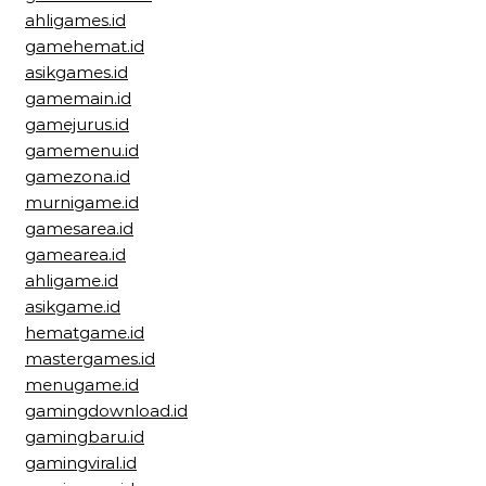
ahligames.id
gamehemat.id
asikgames.id
gamemain.id
gamejurus.id
gamemenu.id
gamezona.id
murnigame.id
gamesarea.id
gamearea.id
ahligame.id
asikgame.id
hematgame.id
mastergames.id
menugame.id
gamingdownload.id
gamingbaru.id
gamingviral.id