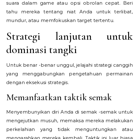
suara dalam game atau opsi obrolan cepat. Beri
tahu mereka tentang niat Anda untuk terlibat,
mundur, atau memfokuskan target tertentu.
Strategi lanjutan untuk
dominasi tangki
Untuk benar -benar unggul, jelajahi strategi canggih
yang menggabungkan pengetahuan permainan
dengan eksekusi strategis.
Memanfaatkan taktik semak
Menyembunyikan diri Anda di semak -semak untuk
mengejutkan musuh, memaksa mereka melakukan
perkelahian yang tidak menguntungkan atau
mengarahkan mereka kembali. Taktik ini luar biasa