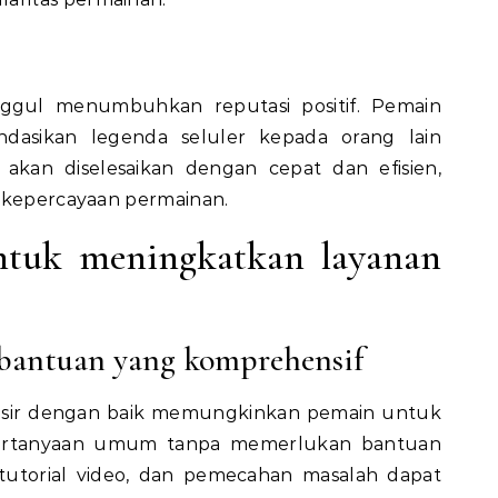
ggul menumbuhkan reputasi positif. Pemain
dasikan legenda seluler kepada orang lain
akan diselesaikan dengan cepat dan efisien,
n kepercayaan permainan.
ntuk meningkatkan layanan
 bantuan yang komprehensif
isir dengan baik memungkinkan pemain untuk
ertanyaan umum tanpa memerlukan bantuan
utorial video, dan pemecahan masalah dapat