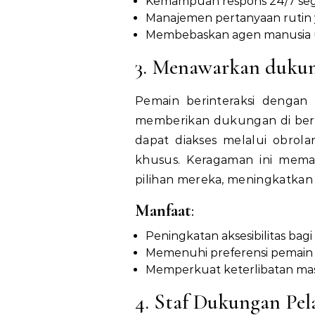
Kemampuan respons 24/7 seg
Manajemen pertanyaan rutin y
Membebaskan agen manusia 
3. Menawarkan dukun
Pemain berinteraksi dengan 
memberikan dukungan di berb
dapat diakses melalui obrola
khusus. Keragaman ini mema
pilihan mereka, meningkatkan
Manfaat
:
Peningkatan aksesibilitas bagi
Memenuhi preferensi pemain
Memperkuat keterlibatan mas
4. Staf Dukungan Pel