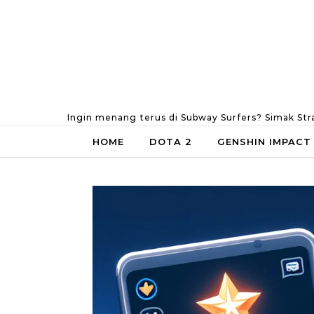
Skip to content
Ingin menang terus di Subway Surfers? Simak Str
HOME
DOTA 2
GENSHIN IMPACT