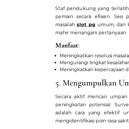
Staf pendukung yang terlati
pemain secara efisien. Sesi
masalah
slot pg
umum, dan k
mahir menangani pertanyaan.
Manfaat
:
Meningkatkan resolusi masala
Mengurangi tingkat kesalaha
Meningkatkan kepercayaan da
5. Mengumpulkan Um
Secara aktif mencari umpa
peningkatan potensial. Surv
adalah cara yang efektif
mengidentifikasi poin rasa sakit