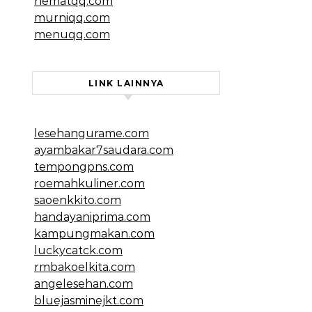
hematqq.com
murniqq.com
menuqq.com
LINK LAINNYA
lesehangurame.com
ayambakar7saudara.com
tempongpns.com
roemahkuliner.com
saoenkkito.com
handayaniprima.com
kampungmakan.com
luckycatck.com
rmbakoelkita.com
angelesehan.com
bluejasminejkt.com