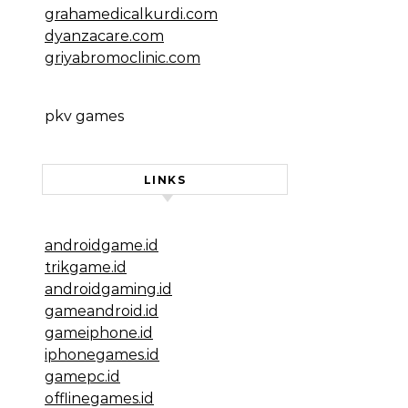
grahamedicalkurdi.com
dyanzacare.com
griyabromoclinic.com
pkv games
LINKS
androidgame.id
trikgame.id
androidgaming.id
gameandroid.id
gameiphone.id
iphonegames.id
gamepc.id
offlinegames.id