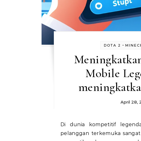
-
DOTA 2
MINEC
Meningkatkan
Mobile Leg
meningkatka
April 28,
Di dunia kompetitif legenda seluler: Bang Bang, menawarkan layanan
pelanggan terkemuka sanga