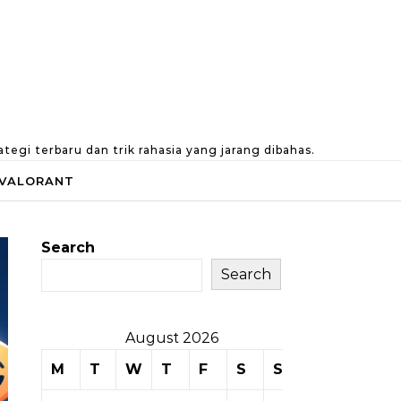
gi terbaru dan trik rahasia yang jarang dibahas.
VALORANT
Search
Search
August 2026
M
T
W
T
F
S
S