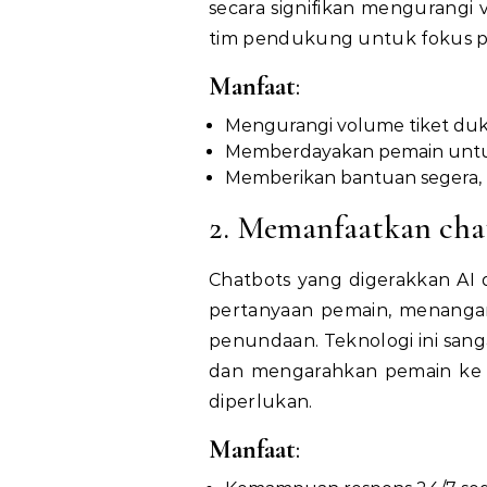
secara signifikan mengurang
tim pendukung untuk fokus p
Manfaat
:
Mengurangi volume tiket du
Memberdayakan pemain untuk 
Memberikan bantuan segera,
2. Memanfaatkan cha
Chatbots yang digerakkan AI
pertanyaan pemain, menangan
penundaan. Teknologi ini san
dan mengarahkan pemain ke s
diperlukan.
Manfaat
: