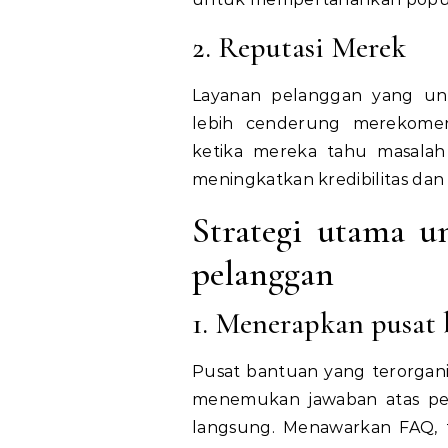
2. Reputasi Merek
Layanan pelanggan yang un
lebih cenderung merekomen
ketika mereka tahu masalah 
meningkatkan kredibilitas da
Strategi utama u
pelanggan
1. Menerapkan pusat
Pusat bantuan yang terorgan
menemukan jawaban atas p
langsung. Menawarkan FAQ, t