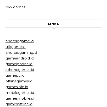
pkv games
LINKS
androidgame.id
trikgame.id
androidgaming.id
gameandroid.id
gameiphone.id
iphonegames.id
gamepc.id
offlinegames.id
gamesinfo.id
mobilegames.id
gamesmobile.id
gamesoffline.id