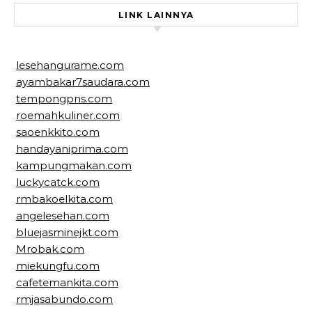
LINK LAINNYA
lesehangurame.com
ayambakar7saudara.com
tempongpns.com
roemahkuliner.com
saoenkkito.com
handayaniprima.com
kampungmakan.com
luckycatck.com
rmbakoelkita.com
angelesehan.com
bluejasminejkt.com
Mrobak.com
miekungfu.com
cafetemankita.com
rmjasabundo.com