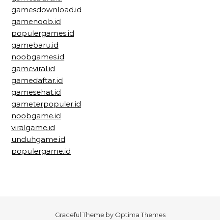
gamesdownload.id
gamenoob.id
populergames.id
gamebaru.id
noobgames.id
gameviral.id
gamedaftar.id
gamesehat.id
gameterpopuler.id
noobgame.id
viralgame.id
unduhgame.id
populergame.id
Graceful Theme by
Optima Themes