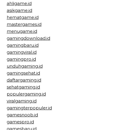
ahligame.id
asikgame.id
hematgame.id
mastergames.id
menugame.id
gamingdownload.id
gamingbaru.id
gamingviral.id
gamingpro.id
unduhgaming.id
gamingsehat.id
daftargaming.id
sehatgaming.id
populergaming.id
viralgaming.id
gamingterpopuler.id
gamesnoob.id
gamespro.id
gamesbaru.id