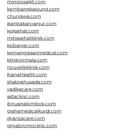
mimoosajkt.com
kembangkawung.com
chungiwa.com
ikanbakarcianjur.com
kpjisehat.com
mitrasehatklinik.com
kpbanjar.com
kemanggisanmedical.com
kliniknirmala.com
nouvelleklinik.com
KainaHealth.com
shabirahusada.com
yadikacare.com
astaclinic.com
ibnusinalombok.com
grahamedicalkurdi.com
dyanzacare.com
griyabromoclinic.com