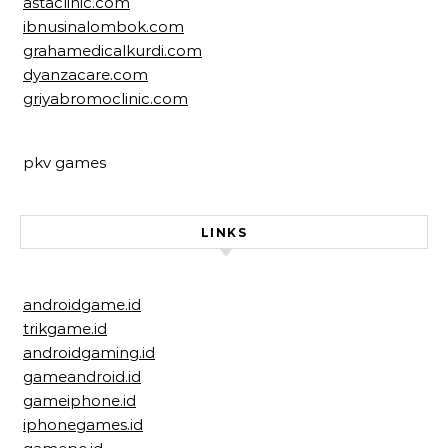
astaclinic.com
ibnusinalombok.com
grahamedicalkurdi.com
dyanzacare.com
griyabromoclinic.com
pkv games
LINKS
androidgame.id
trikgame.id
androidgaming.id
gameandroid.id
gameiphone.id
iphonegames.id