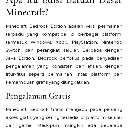
Minecraft?
Minecraft Bedrock Edition adalah versi permainan
terpadu yang kompatibel di berbagai platform,
termasuk Windows, Xbox, PlayStation, Nintendo
Switch, dan perangkat seluler. Berbeda dengan
Java Edition, Bedrock berfokus pada penyediaan
pengalaman yang konsisten dan efisien, dengan
fitur-fitur seperti permainan lintas platform dan
kemampuan grafis yang ditingkatkan.
Pengalaman Gratis
Minecraft Bedrock Gratis mengacu pada peluang
akses gratis yang sering tersedia di platform seluler
dan game. Meskipun mungkin ada beberapa