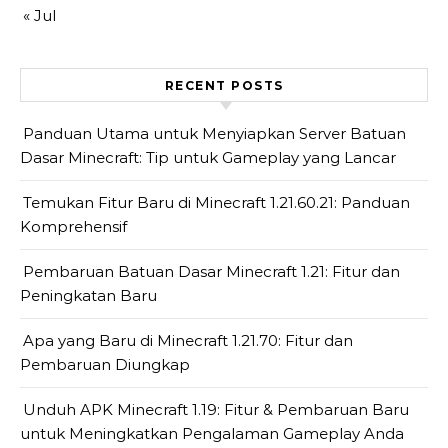
« Jul
RECENT POSTS
Panduan Utama untuk Menyiapkan Server Batuan
Dasar Minecraft: Tip untuk Gameplay yang Lancar
Temukan Fitur Baru di Minecraft 1.21.60.21: Panduan
Komprehensif
Pembaruan Batuan Dasar Minecraft 1.21: Fitur dan
Peningkatan Baru
Apa yang Baru di Minecraft 1.21.70: Fitur dan
Pembaruan Diungkap
Unduh APK Minecraft 1.19: Fitur & Pembaruan Baru
untuk Meningkatkan Pengalaman Gameplay Anda