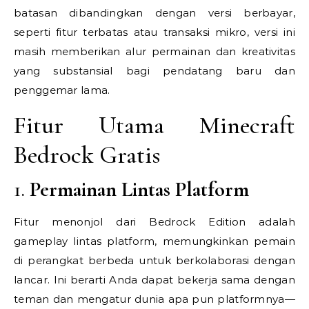
batasan dibandingkan dengan versi berbayar,
seperti fitur terbatas atau transaksi mikro, versi ini
masih memberikan alur permainan dan kreativitas
yang substansial bagi pendatang baru dan
penggemar lama.
Fitur Utama Minecraft
Bedrock Gratis
1.
Permainan Lintas Platform
Fitur menonjol dari Bedrock Edition adalah
gameplay lintas platform, memungkinkan pemain
di perangkat berbeda untuk berkolaborasi dengan
lancar. Ini berarti Anda dapat bekerja sama dengan
teman dan mengatur dunia apa pun platformnya—