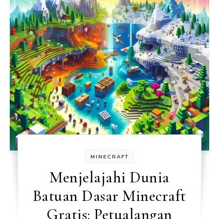
MINECRAFT
Menjelajahi Dunia
Batuan Dasar Minecraft
Gratis: Petualangan