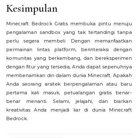
Kesimpulan
Minecraft Bedrock Gratis membuka pintu menuju
pengalaman sandbox yang tak tertandingi tanpa
perlu segera membeli. Dengan memanfaatkan
permainan lintas platform, berinteraksi dengan
komunitas yang berkembang, dan bereksperimen
dengan fitur yang tersedia, Anda dapat sepenuhnya
membenamkan diri dalam dunia Minecraft. Apakah
Anda seorang arsitek berpengalaman atau baru
pertama kali masuk, petualangan gratis benar-
benar menanti. Selami, jelajahi, dan biarkan
kreativitas Anda menjadi liar di dunia Minecraft
Bedrock.