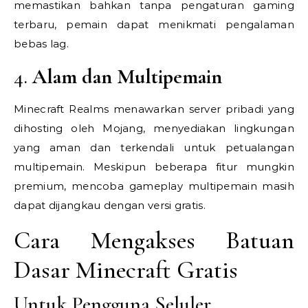
memastikan bahkan tanpa pengaturan gaming
terbaru, pemain dapat menikmati pengalaman
bebas lag.
4.
Alam dan Multipemain
Minecraft Realms menawarkan server pribadi yang
dihosting oleh Mojang, menyediakan lingkungan
yang aman dan terkendali untuk petualangan
multipemain. Meskipun beberapa fitur mungkin
premium, mencoba gameplay multipemain masih
dapat dijangkau dengan versi gratis.
Cara Mengakses Batuan
Dasar Minecraft Gratis
Untuk Pengguna Seluler