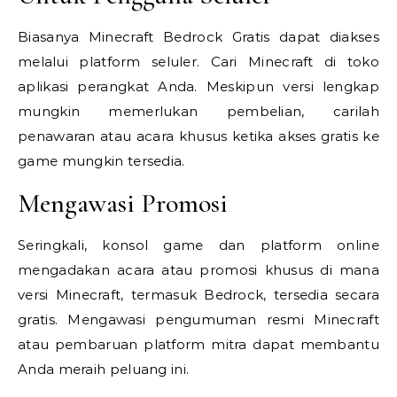
Biasanya Minecraft Bedrock Gratis dapat diakses
melalui platform seluler. Cari Minecraft di toko
aplikasi perangkat Anda. Meskipun versi lengkap
mungkin memerlukan pembelian, carilah
penawaran atau acara khusus ketika akses gratis ke
game mungkin tersedia.
Mengawasi Promosi
Seringkali, konsol game dan platform online
mengadakan acara atau promosi khusus di mana
versi Minecraft, termasuk Bedrock, tersedia secara
gratis. Mengawasi pengumuman resmi Minecraft
atau pembaruan platform mitra dapat membantu
Anda meraih peluang ini.