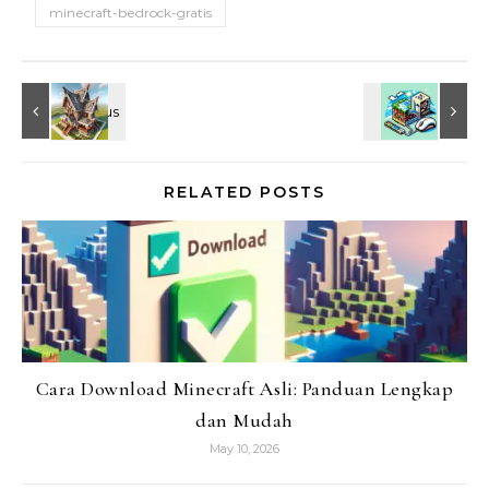
minecraft-bedrock-gratis
RELATED POSTS
Cara Download Minecraft Asli: Panduan Lengkap
dan Mudah
May 10, 2026