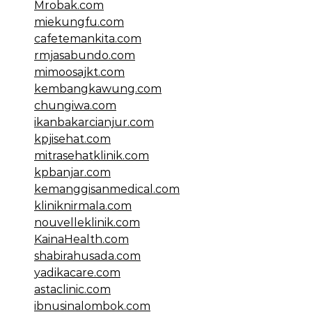
Mrobak.com
miekungfu.com
cafetemankita.com
rmjasabundo.com
mimoosajkt.com
kembangkawung.com
chungiwa.com
ikanbakarcianjur.com
kpjisehat.com
mitrasehatklinik.com
kpbanjar.com
kemanggisanmedical.com
kliniknirmala.com
nouvelleklinik.com
KainaHealth.com
shabirahusada.com
yadikacare.com
astaclinic.com
ibnusinalombok.com