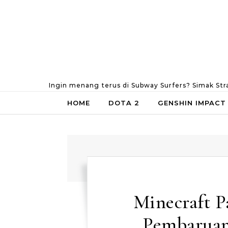
Skip to content
Ingin menang terus di Subway Surfers? Simak Str
HOME
DOTA 2
GENSHIN IMPACT
Minecraft Pa
Pembaruan