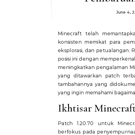
June 4, 
Minecraft telah memantapkan dirinya sebagai fenomena budaya, secara
konsisten memikat para pema
eksplorasi, dan petualangan. 
posisi ini dengan memperkena
meningkatkan pengalaman Minec
yang ditawarkan patch terba
tambahannya yang didokument
yang ingin memahami bagaima
Ikhtisar Minecraft
Patch 1.20.70 untuk Minec
berfokus pada penyempurnaan