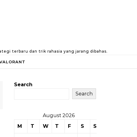
gi terbaru dan trik rahasia yang jarang dibahas.
VALORANT
Search
Search
August 2026
M
T
W
T
F
S
S