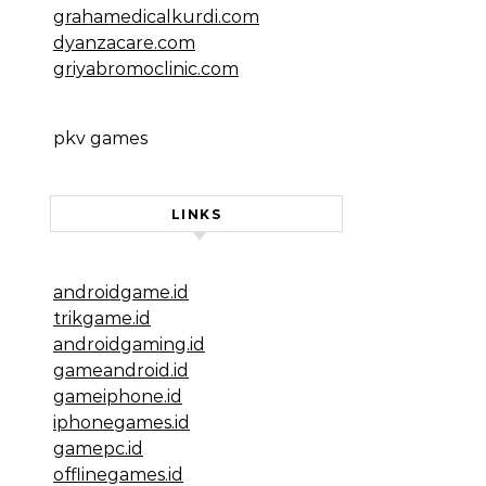
grahamedicalkurdi.com
dyanzacare.com
griyabromoclinic.com
pkv games
LINKS
androidgame.id
trikgame.id
androidgaming.id
gameandroid.id
gameiphone.id
iphonegames.id
gamepc.id
offlinegames.id