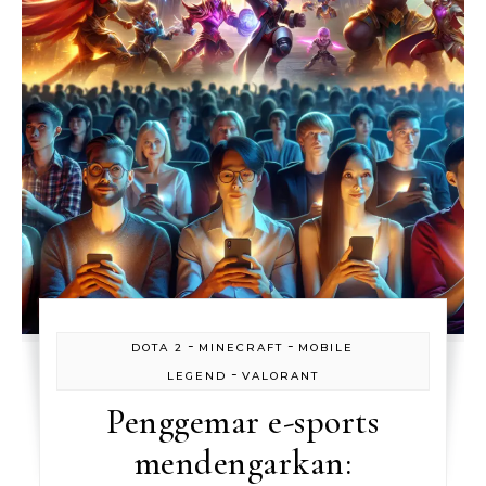
-
-
DOTA 2
MINECRAFT
MOBILE
-
LEGEND
VALORANT
Penggemar e-sports
mendengarkan: