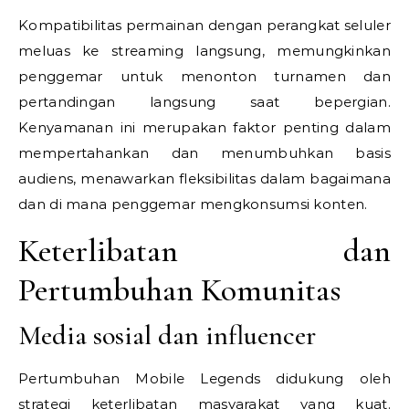
Kompatibilitas permainan dengan perangkat seluler
meluas ke streaming langsung, memungkinkan
penggemar untuk menonton turnamen dan
pertandingan langsung saat bepergian.
Kenyamanan ini merupakan faktor penting dalam
mempertahankan dan menumbuhkan basis
audiens, menawarkan fleksibilitas dalam bagaimana
dan di mana penggemar mengkonsumsi konten.
Keterlibatan dan
Pertumbuhan Komunitas
Media sosial dan influencer
Pertumbuhan Mobile Legends didukung oleh
strategi keterlibatan masyarakat yang kuat.