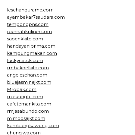
lesehangurame.com
ayambakar7saudara.com
tempongpns.com
roemahkuliner.com
saoenkkito.com
handayaniprima.com
kampungmakan.com
luckycatck.com
rmbakoelkita.com
angelesehan.com
bluejasminejkt.com
Mrobak.com
miekungfu.com
cafetemankita.com
rmjasabundo.com
mimoosajkt.com
kembangkawung.com
chungiwa.com