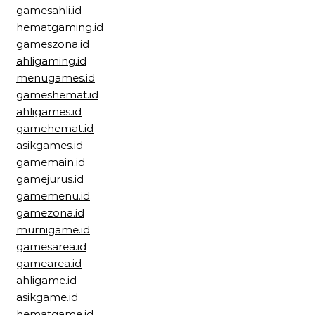
gamesahli.id
hematgaming.id
gameszona.id
ahligaming.id
menugames.id
gameshemat.id
ahligames.id
gamehemat.id
asikgames.id
gamemain.id
gamejurus.id
gamemenu.id
gamezona.id
murnigame.id
gamesarea.id
gamearea.id
ahligame.id
asikgame.id
hematgame.id