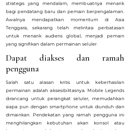
strategis yang mendalam, membuatnya menarik
bagi pendatang baru dan pemain berpengalaman.
Awalnya mendapatkan momentum di Asia
Tenggara, sekarang telah melintasi perbatasan
untuk menarik audiens global, menjadi pemain
yang signifikan dalam permainan seluler.
Dapat diakses dan ramah
pengguna
Salah satu alasan kritis untuk keberhasilan
permainan adalah aksesibilitasnya. Mobile Legends
dirancang untuk perangkat seluler, memudahkan
siapa pun dengan smartphone untuk diunduh dan
dimainkan. Pendekatan yang ramah pengguna ini
menghilangkan kebutuhan akan konsol atau