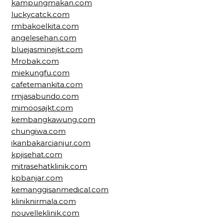
kampungmakan.com
luckycatck.com
rmbakoelkita.com
angelesehan.com
bluejasminejkt.com
Mrobak.com
miekungfu.com
cafetemankita.com
rmjasabundo.com
mimoosajkt.com
kembangkawung.com
chungiwa.com
ikanbakarcianjur.com
kpjisehat.com
mitrasehatklinik.com
kpbanjar.com
kemanggisanmedical.com
kliniknirmala.com
nouvelleklinik.com