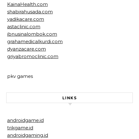
KainaHealth.com
shabirahusada.com
yadikacare.com
astaclinic.com
ibnusinalombok.com
grahamedicalkurdi.com
dyanzacare.com
griyabromoclinic.com
pkv games
LINKS
androidgame.id
trikgame.id
androidgaming.id