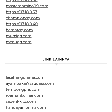
masterdomino99.com
https://117.18.0.37
championqq.com
https://117.18.0.40
hematqq.com
murniqq.com
menuqq.com
LINK LAINNYA
lesehangurame.com
ayambakar7saudara.com
tempongpns.com
roemahkuliner.com
saoenkkito.com
handayaniprima.com