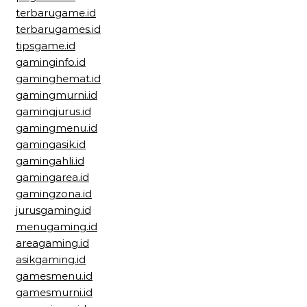
terbarugame.id
terbarugames.id
tipsgame.id
gaminginfo.id
gaminghemat.id
gamingmurni.id
gamingjurus.id
gamingmenu.id
gamingasik.id
gamingahli.id
gamingarea.id
gamingzona.id
jurusgaming.id
menugaming.id
areagaming.id
asikgaming.id
gamesmenu.id
gamesmurni.id