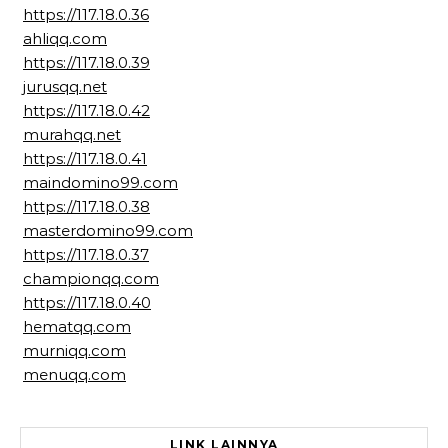
https://117.18.0.36
ahliqq.com
https://117.18.0.39
jurusqq.net
https://117.18.0.42
murahqq.net
https://117.18.0.41
maindomino99.com
https://117.18.0.38
masterdomino99.com
https://117.18.0.37
championqq.com
https://117.18.0.40
hematqq.com
murniqq.com
menuqq.com
LINK LAINNYA