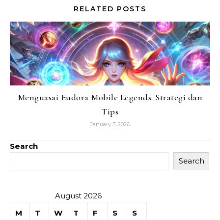
RELATED POSTS
Menguasai Eudora Mobile Legends: Strategi dan
Tips
January 3, 2026
Search
Search
August 2026
M
T
W
T
F
S
S