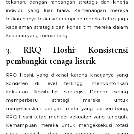
tekanan, dengan rancangan strategis dan kinerja
individu yang luar biasa. Kemenangan mereka
bukan hanya bukti keterampilan mereka tetapi juga
kedalaman strategis dan kohesi tim mereka dalam
keadaan yang menantang.
3.
RRQ Hoshi: Konsistensi
pembangkit tenaga listrik
RRQ Hoshi, yang dikenal karena kinerjanya yang
konsisten di level tertinggi, mencontohkan
kekuatan fleksibilitas strategis. Dengan sering
memperbarui strategi mereka untuk
menyelaraskan dengan meta yang berkembang,
RRQ Hoshi tetap menjadi kekuatan yang tangguh.
Kemampuan mereka untuk mengeksekusi rotasi
yang renyah dan pertarungan tim yang