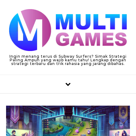
Skip to content
Ingin menang terus di Subway Surfers? Simak Strategi
Paling Ampuh yang wajib kamu tahu! Lengkap dengan
strategi terbaru dan trik rahasia yang jarang dibahas.