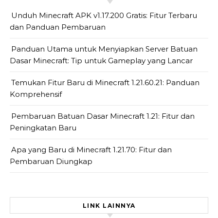
Unduh Minecraft APK v1.17.200 Gratis: Fitur Terbaru
dan Panduan Pembaruan
Panduan Utama untuk Menyiapkan Server Batuan
Dasar Minecraft: Tip untuk Gameplay yang Lancar
Temukan Fitur Baru di Minecraft 1.21.60.21: Panduan
Komprehensif
Pembaruan Batuan Dasar Minecraft 1.21: Fitur dan
Peningkatan Baru
Apa yang Baru di Minecraft 1.21.70: Fitur dan
Pembaruan Diungkap
LINK LAINNYA