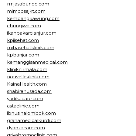
rmjasabundo.com
mimoosajkt.com
kembangkawung.com
chungiwa.com
ikanbakarcianjur.com
kpjisehat.com
mitrasehatklinik.com
kpbanjar.com
kemanggisanmedical.com
kliniknirmala.com
nouvelleklinik.com
KainaHealth.com
shabirahusada.com
yadikacare.com
astaclinic.com
ibnusinalombok.com
grahamedicalkurdi.com
dyanzacare.com
griyabromoclinic.com