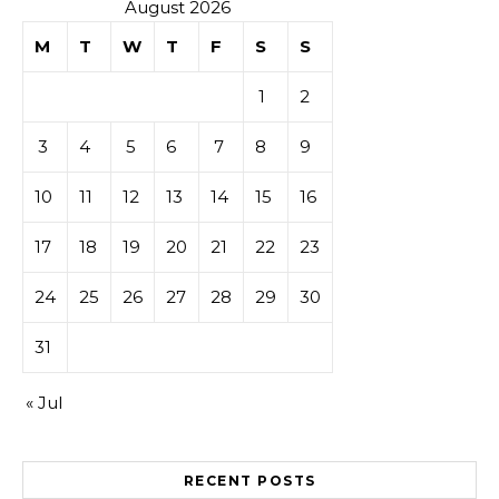
August 2026
M
T
W
T
F
S
S
1
2
3
4
5
6
7
8
9
10
11
12
13
14
15
16
17
18
19
20
21
22
23
24
25
26
27
28
29
30
31
« Jul
RECENT POSTS