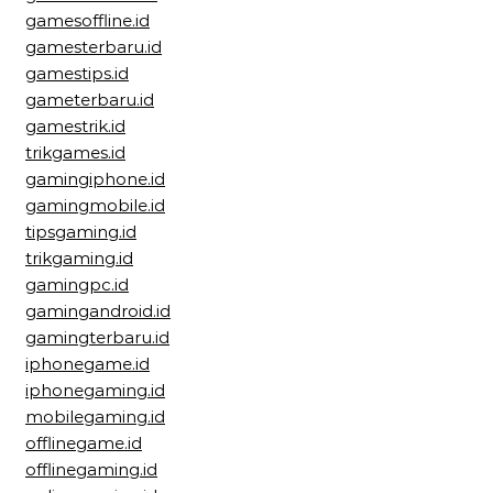
gamesoffline.id
gamesterbaru.id
gamestips.id
gameterbaru.id
gamestrik.id
trikgames.id
gamingiphone.id
gamingmobile.id
tipsgaming.id
trikgaming.id
gamingpc.id
gamingandroid.id
gamingterbaru.id
iphonegame.id
iphonegaming.id
mobilegaming.id
offlinegame.id
offlinegaming.id