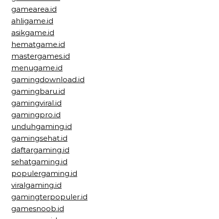
gamearea.id
ahligame.id
asikgame.id
hematgame.id
mastergames.id
menugame.id
gamingdownload.id
gamingbaru.id
gamingviral.id
gamingpro.id
unduhgaming.id
gamingsehat.id
daftargaming.id
sehatgaming.id
populergaming.id
viralgaming.id
gamingterpopuler.id
gamesnoob.id