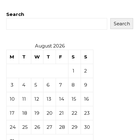
Search
Search
August 2026
M
T
W
T
F
S
S
1
2
3
4
5
6
7
8
9
10
11
12
13
14
15
16
17
18
19
20
21
22
23
24
25
26
27
28
29
30