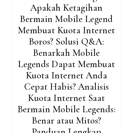
Apakah Ketagihan
Bermain Mobile Legend
Membuat Kuota Internet
Boros? Solusi Q&A:
Benarkah Mobile
Legends Dapat Membuat
Kuota Internet Anda
Cepat Habis? Analisis
Kuota Internet Saat
Bermain Mobile Legends:
Benar atau Mitos?
Panduan Lengkap