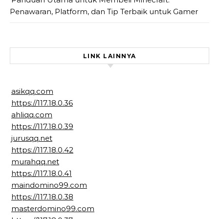
Penawaran, Platform, dan Tip Terbaik untuk Gamer
LINK LAINNYA
asikqq.com
https://117.18.0.36
ahliqq.com
https://117.18.0.39
jurusqq.net
https://117.18.0.42
murahqq.net
https://117.18.0.41
maindomino99.com
https://117.18.0.38
masterdomino99.com