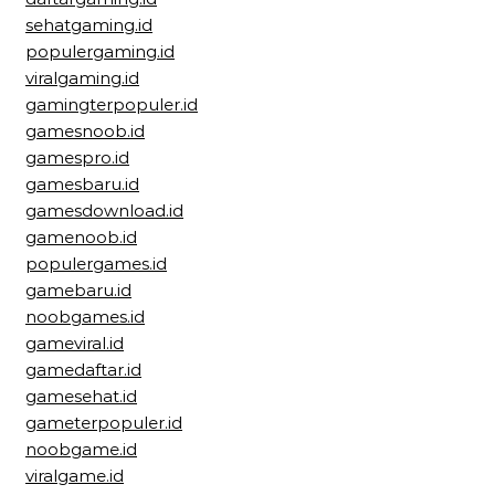
sehatgaming.id
populergaming.id
viralgaming.id
gamingterpopuler.id
gamesnoob.id
gamespro.id
gamesbaru.id
gamesdownload.id
gamenoob.id
populergames.id
gamebaru.id
noobgames.id
gameviral.id
gamedaftar.id
gamesehat.id
gameterpopuler.id
noobgame.id
viralgame.id