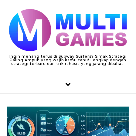
Skip to content
Ingin menang terus di Subway Surfers? Simak Strategi
Paling Ampuh yang wajib kamu tahu! Lengkap dengan
strategi terbaru dan trik rahasia yang jarang dibahas.