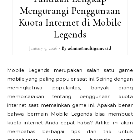
Mengurangi Penggunaan
Kuota Internet di Mobile
Legends
January 5, 2026
- By
admin@multigames.id
Mobile Legends merupakan salah satu game
mobile yang paling populer saat ini. Seiring dengan
meningkatnya popularitas, banyak orang
membicarakan tentang penggunaan kuota
internet saat memainkan game ini. Apakah benar
bahwa bermain Mobile Legends bisa membuat
kuota internet Anda cepat habis? Artikel ini akan
membahas berbagai tips dan trik untuk