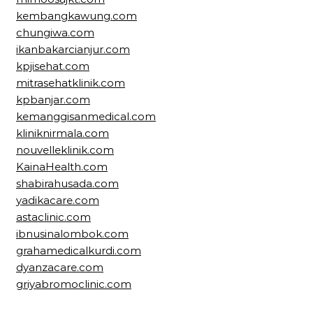
kembangkawung.com
chungiwa.com
ikanbakarcianjur.com
kpjisehat.com
mitrasehatklinik.com
kpbanjar.com
kemanggisanmedical.com
kliniknirmala.com
nouvelleklinik.com
KainaHealth.com
shabirahusada.com
yadikacare.com
astaclinic.com
ibnusinalombok.com
grahamedicalkurdi.com
dyanzacare.com
griyabromoclinic.com