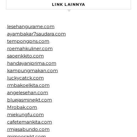
LINK LAINNYA
lesehangurame.com
ayambakar7saudara.com
tempongpns.com
roemahkuliner.com
saoenkkito.com
handayaniprima.com
kampungmakan.com
luckycatck.com
rmbakoelkita.com
angelesehan.com
bluejasminejkt.com
Mrobak.com
miekungfu.com
cafetemankita.com
rmjasabundo.com
mimoosajkt.com