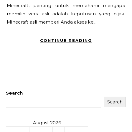
Minecraft, penting untuk memahami mengapa
memilih versi asli adalah keputusan yang bijak.
Minecraft asli memberi Anda akses ke:…
CONTINUE READING
Search
Search
August 2026