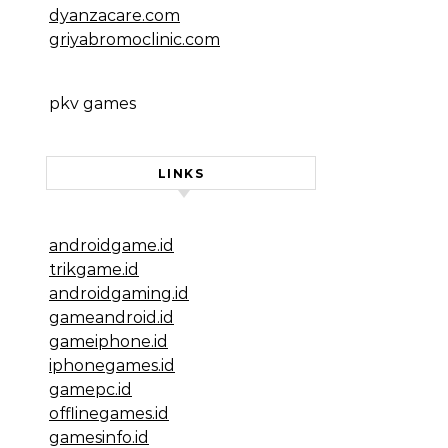
dyanzacare.com
griyabromoclinic.com
pkv games
LINKS
androidgame.id
trikgame.id
androidgaming.id
gameandroid.id
gameiphone.id
iphonegames.id
gamepc.id
offlinegames.id
gamesinfo.id