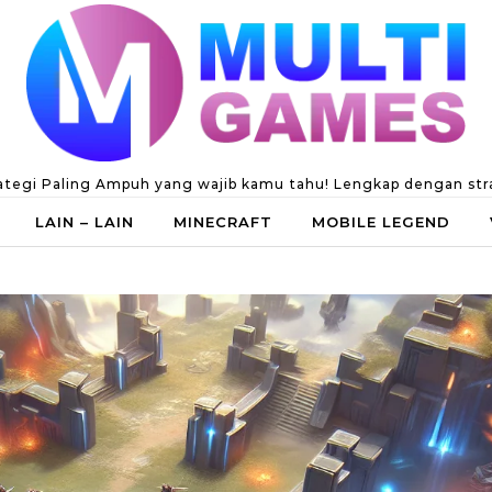
ategi Paling Ampuh yang wajib kamu tahu! Lengkap dengan strate
LAIN – LAIN
MINECRAFT
MOBILE LEGEND