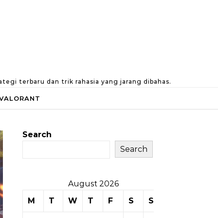
gi terbaru dan trik rahasia yang jarang dibahas.
VALORANT
Search
Search
August 2026
M
T
W
T
F
S
S