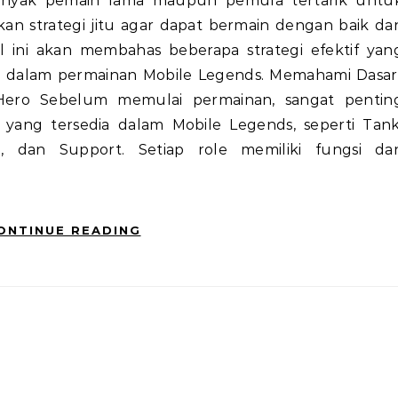
nyak pemain lama maupun pemula tertarik untu
an strategi jitu agar dapat bermain dengan baik da
 ini akan membahas beberapa strategi efektif yan
dalam permainan Mobile Legends. Memahami Dasar
ero Sebelum memulai permainan, sangat pentin
ang tersedia dalam Mobile Legends, seperti Tank
n, dan Support. Setiap role memiliki fungsi da
ONTINUE READING