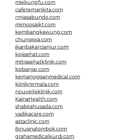
miekungfu.com
cafetemankita.com
rmjasabundo.com
mimoosajkt.com
kembangkawung.com
chungiwa.com
ikanbakarcianjur.com
kpjisehat.com
mitrasehatklinik.com
kpbanjar.com
kemanggisanmedical.com
kliniknirmala.com
nouvelleklinik.com
KainaHealth.com
shabirahusada.com
yadikacare.com
astaclinic.com
ibnusinalombok.com
grahamedicalkurdi.com