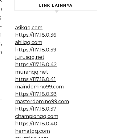
k
LINK LAINNYA
n
g
-
asikqq.com
g
https://117.18.0.36
ahliqq.com
,
https://117.18.0.39
n
jurusqq.net
https://117.18.0.42
murahqq.net
https://117.18.0.41
maindomino99.com
https://117.18.0.38
masterdomino99.com
https://117.18.0.37
championqq.com
https://117.18.0.40
hematqq.com