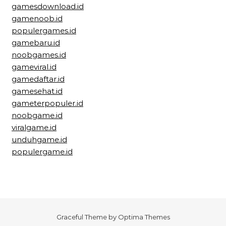
gamesdownload.id
gamenoob.id
populergames.id
gamebaru.id
noobgames.id
gameviral.id
gamedaftar.id
gamesehat.id
gameterpopuler.id
noobgame.id
viralgame.id
unduhgame.id
populergame.id
Graceful Theme by
Optima Themes