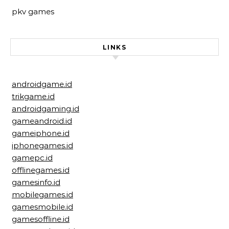
pkv games
LINKS
androidgame.id
trikgame.id
androidgaming.id
gameandroid.id
gameiphone.id
iphonegames.id
gamepc.id
offlinegames.id
gamesinfo.id
mobilegames.id
gamesmobile.id
gamesoffline.id