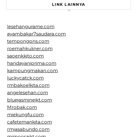
LINK LAINNYA
lesehangurame.com
ayambakar7saudara.com
tempongpns.com
roemahkuliner.com
saoenkkito.com
handayaniprima.com
kampungmakan.com
luckycatck.com
rmbakoelkita.com
angelesehan.com
bluejasminejkt.com
Mrobak.com
miekungfu.com
cafetemankita.com
rmjasabundo.com
mimoosajkt.com