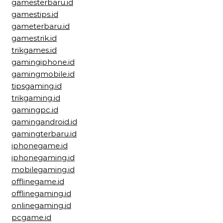
gamesterbaru.id
gamestips.id
gameterbaru.id
gamestrik.id
trikgames.id
gamingiphone.id
gamingmobile.id
tipsgaming.id
trikgaming.id
gamingpc.id
gamingandroid.id
gamingterbaru.id
iphonegame.id
iphonegaming.id
mobilegaming.id
offlinegame.id
offlinegaming.id
onlinegaming.id
pcgame.id