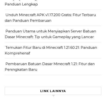
Panduan Lengkap
Unduh Minecraft APK v1.17.200 Gratis: Fitur Terbaru
dan Panduan Pembaruan
Panduan Utama untuk Menyiapkan Server Batuan
Dasar Minecraft: Tip untuk Gameplay yang Lancar
Temukan Fitur Baru di Minecraft 1.21.60.21: Panduan
Komprehensif
Pembaruan Batuan Dasar Minecraft 1.21: Fitur dan
Peningkatan Baru
LINK LAINNYA