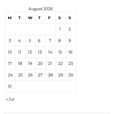
August 2026
M
T
W
T
F
S
S
1
2
3
4
5
6
7
8
9
10
11
12
13
14
15
16
17
18
19
20
21
22
23
24
25
26
27
28
29
30
31
« Jul