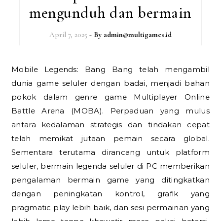
mengunduh dan bermain
April 7, 2025
- By
admin@multigames.id
Mobile Legends: Bang Bang telah mengambil
dunia game seluler dengan badai, menjadi bahan
pokok dalam genre game Multiplayer Online
Battle Arena (MOBA). Perpaduan yang mulus
antara kedalaman strategis dan tindakan cepat
telah memikat jutaan pemain secara global.
Sementara terutama dirancang untuk platform
seluler, bermain legenda seluler di PC memberikan
pengalaman bermain game yang ditingkatkan
dengan peningkatan kontrol, grafik yang
pragmatic play lebih baik, dan sesi permainan yang