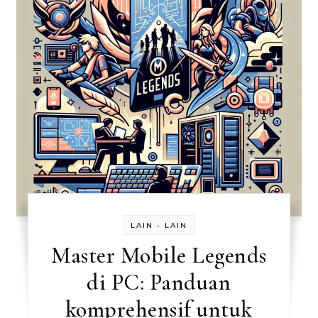
LAIN - LAIN
Master Mobile Legends
di PC: Panduan
komprehensif untuk