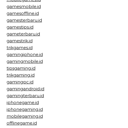
gamesmobile.id
gamesoffline.id
gamesterbaru.id
gamestips.id
gameterbaru.id
gamestrik.id
trikgames.id
gamingiphone.id
gamingmobile.id
tipsgaming.id
trikgaming.id
gamingpc.id
gamingandroid.id
gamingterbaru.id
iphonegame.id
iphonegaming.id
mobilegaming.id
offlinegame.id