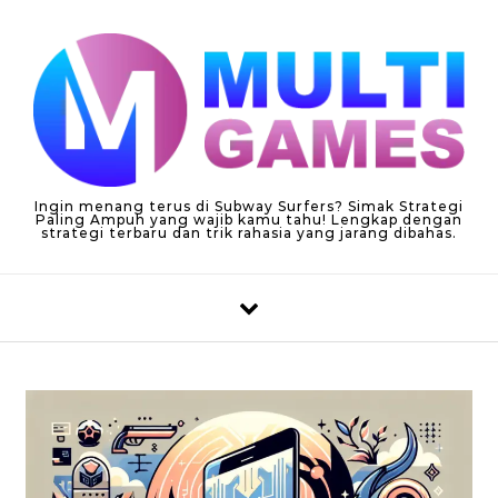
Skip to content
Ingin menang terus di Subway Surfers? Simak Strategi
Paling Ampuh yang wajib kamu tahu! Lengkap dengan
strategi terbaru dan trik rahasia yang jarang dibahas.