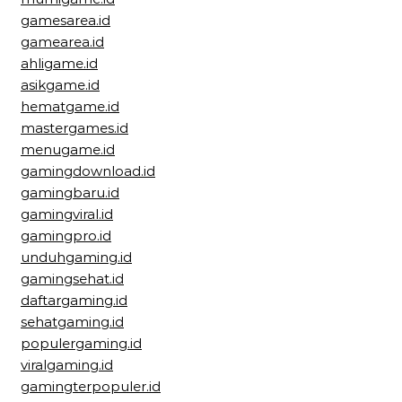
gamesarea.id
gamearea.id
ahligame.id
asikgame.id
hematgame.id
mastergames.id
menugame.id
gamingdownload.id
gamingbaru.id
gamingviral.id
gamingpro.id
unduhgaming.id
gamingsehat.id
daftargaming.id
sehatgaming.id
populergaming.id
viralgaming.id
gamingterpopuler.id