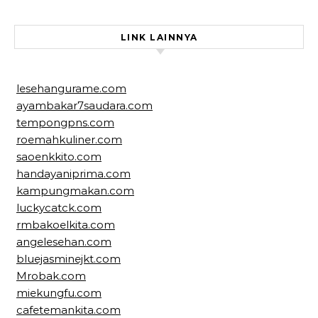
LINK LAINNYA
lesehangurame.com
ayambakar7saudara.com
tempongpns.com
roemahkuliner.com
saoenkkito.com
handayaniprima.com
kampungmakan.com
luckycatck.com
rmbakoelkita.com
angelesehan.com
bluejasminejkt.com
Mrobak.com
miekungfu.com
cafetemankita.com