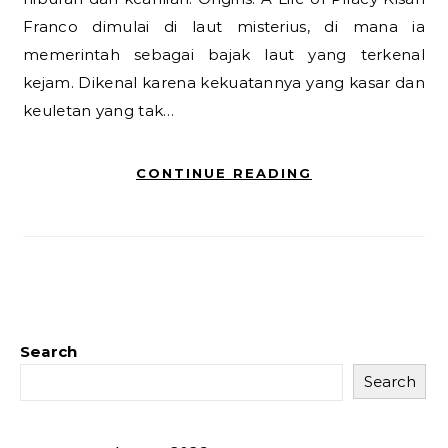
Franco dimulai di laut misterius, di mana ia
memerintah sebagai bajak laut yang terkenal
kejam. Dikenal karena kekuatannya yang kasar dan
keuletan yang tak…
CONTINUE READING
Search
Search