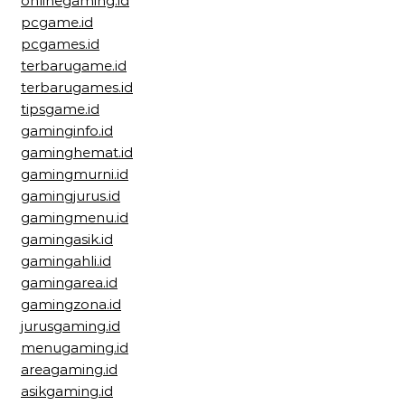
onlinegaming.id
pcgame.id
pcgames.id
terbarugame.id
terbarugames.id
tipsgame.id
gaminginfo.id
gaminghemat.id
gamingmurni.id
gamingjurus.id
gamingmenu.id
gamingasik.id
gamingahli.id
gamingarea.id
gamingzona.id
jurusgaming.id
menugaming.id
areagaming.id
asikgaming.id