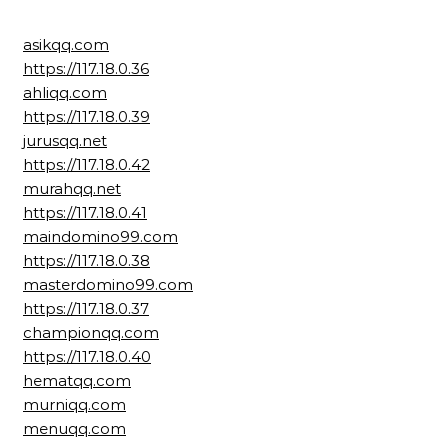
asikqq.com
https://117.18.0.36
ahliqq.com
https://117.18.0.39
jurusqq.net
https://117.18.0.42
murahqq.net
https://117.18.0.41
maindomino99.com
https://117.18.0.38
masterdomino99.com
https://117.18.0.37
championqq.com
https://117.18.0.40
hematqq.com
murniqq.com
menuqq.com