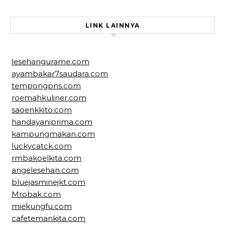
LINK LAINNYA
lesehangurame.com
ayambakar7saudara.com
tempongpns.com
roemahkuliner.com
saoenkkito.com
handayaniprima.com
kampungmakan.com
luckycatck.com
rmbakoelkita.com
angelesehan.com
bluejasminejkt.com
Mrobak.com
miekungfu.com
cafetemankita.com