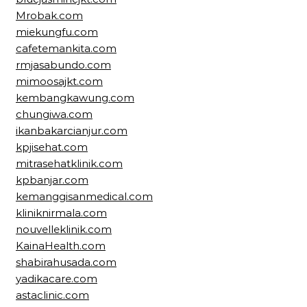
Mrobak.com
miekungfu.com
cafetemankita.com
rmjasabundo.com
mimoosajkt.com
kembangkawung.com
chungiwa.com
ikanbakarcianjur.com
kpjisehat.com
mitrasehatklinik.com
kpbanjar.com
kemanggisanmedical.com
kliniknirmala.com
nouvelleklinik.com
KainaHealth.com
shabirahusada.com
yadikacare.com
astaclinic.com