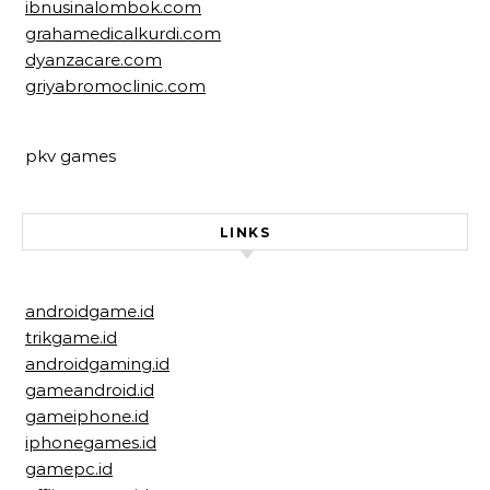
ibnusinalombok.com
grahamedicalkurdi.com
dyanzacare.com
griyabromoclinic.com
pkv games
LINKS
androidgame.id
trikgame.id
androidgaming.id
gameandroid.id
gameiphone.id
iphonegames.id
gamepc.id