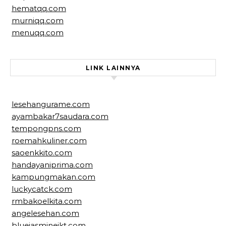
hematqq.com
murniqq.com
menuqq.com
LINK LAINNYA
lesehangurame.com
ayambakar7saudara.com
tempongpns.com
roemahkuliner.com
saoenkkito.com
handayaniprima.com
kampungmakan.com
luckycatck.com
rmbakoelkita.com
angelesehan.com
bluejasminejkt.com