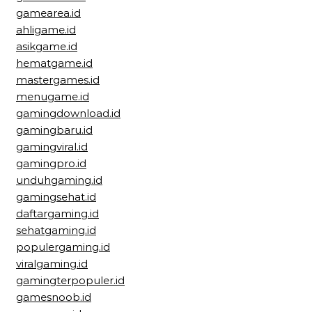
gamearea.id
ahligame.id
asikgame.id
hematgame.id
mastergames.id
menugame.id
gamingdownload.id
gamingbaru.id
gamingviral.id
gamingpro.id
unduhgaming.id
gamingsehat.id
daftargaming.id
sehatgaming.id
populergaming.id
viralgaming.id
gamingterpopuler.id
gamesnoob.id