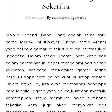
Seketika
July 10, 2025
- By
admin@multigames.id
Mobile Legend: Bang Bang adalah salah satu
game MOBA (Multiplayer Online Battle Arena)
yang paling digemari di seluruh dunia, termasuk di
Indonesia. Dalam setiap update, hero yang ada
dalam permainan ini dapat mengalami perubahan
kekuatan, sehingga masyarakat gamer sering
berburu siapa hero paling kuat di setiap season.
Dalam artikel ini, kita akan membahas beberapa
hero Mobile Legend yang paling kuat dan memiliki
kemampuan untuk membuat lawan tumbang
seketika. Kami juga akan menyajikan tips