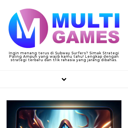
Skip to content
Ingin menang terus di Subway Surfers? Simak Strategi
Paling Ampuh yang wajib kamu tahu! Lengkap dengan
strategi terbaru dan trik rahasia yang jarang dibahas.