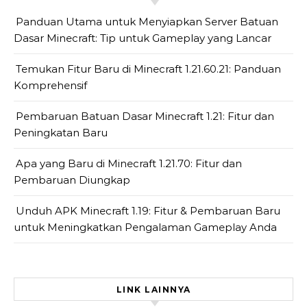
Panduan Utama untuk Menyiapkan Server Batuan
Dasar Minecraft: Tip untuk Gameplay yang Lancar
Temukan Fitur Baru di Minecraft 1.21.60.21: Panduan
Komprehensif
Pembaruan Batuan Dasar Minecraft 1.21: Fitur dan
Peningkatan Baru
Apa yang Baru di Minecraft 1.21.70: Fitur dan
Pembaruan Diungkap
Unduh APK Minecraft 1.19: Fitur & Pembaruan Baru
untuk Meningkatkan Pengalaman Gameplay Anda
LINK LAINNYA