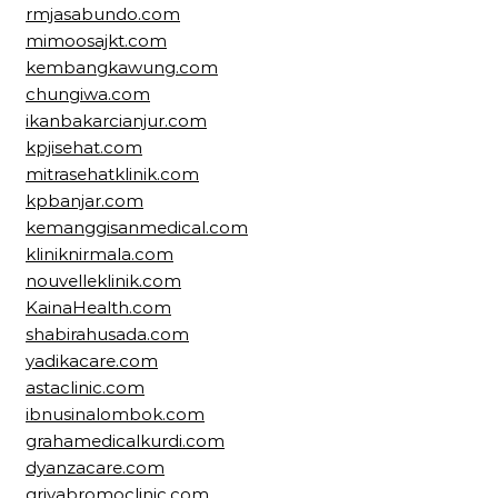
rmjasabundo.com
mimoosajkt.com
kembangkawung.com
chungiwa.com
ikanbakarcianjur.com
kpjisehat.com
mitrasehatklinik.com
kpbanjar.com
kemanggisanmedical.com
kliniknirmala.com
nouvelleklinik.com
KainaHealth.com
shabirahusada.com
yadikacare.com
astaclinic.com
ibnusinalombok.com
grahamedicalkurdi.com
dyanzacare.com
griyabromoclinic.com