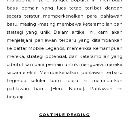
basis pemain yang luas tetap terlibat dengan
secara teratur memperkenalkan para pahlawan
baru, masing -masing membawa keterampilan dan
strategi yang unik. Dalam artikel ini, kami akan
menjelajahi pahlawan terbaru yang ditambahkan
ke daftar Mobile Legends, memeriksa kemampuan
mereka, strategi potensial, dan keterampilan yang
dibutuhkan para pemain untuk menguasai mereka
secara efektif. Memperkenalkan pahlawan terbaru
Legenda seluler baru -baru ini meluncurkan
pahlawan baru, [Hero Name]. Pahlawan ini
berjanji…
CONTINUE READING