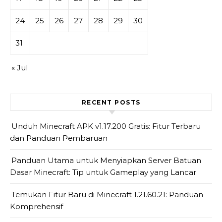
24
25
26
27
28
29
30
31
« Jul
RECENT POSTS
Unduh Minecraft APK v1.17.200 Gratis: Fitur Terbaru
dan Panduan Pembaruan
Panduan Utama untuk Menyiapkan Server Batuan
Dasar Minecraft: Tip untuk Gameplay yang Lancar
Temukan Fitur Baru di Minecraft 1.21.60.21: Panduan
Komprehensif