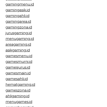
gamingmenu.id
gamingasik.id
gamingahli.id
gamingarea.id
gamingzona.id
jurusgaming.id
menugaming.id
areagaming.id
asikgaming.id
gamesmenu.id
gamesmurni.id
gamesjurus.id
gamesmain.id
gamesahli.id
hematgaming.id
gameszona.id
ahligaming.id
menugames.id