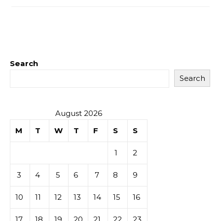
Search
Search
August 2026
M
T
W
T
F
S
S
1
2
3
4
5
6
7
8
9
10
11
12
13
14
15
16
17
18
19
20
21
22
23