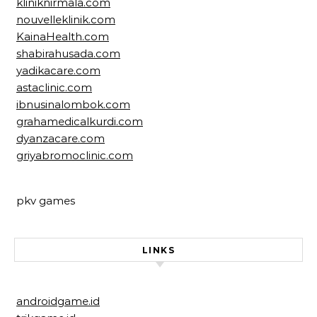
kliniknirmala.com
nouvelleklinik.com
KainaHealth.com
shabirahusada.com
yadikacare.com
astaclinic.com
ibnusinalombok.com
grahamedicalkurdi.com
dyanzacare.com
griyabromoclinic.com
pkv games
LINKS
androidgame.id