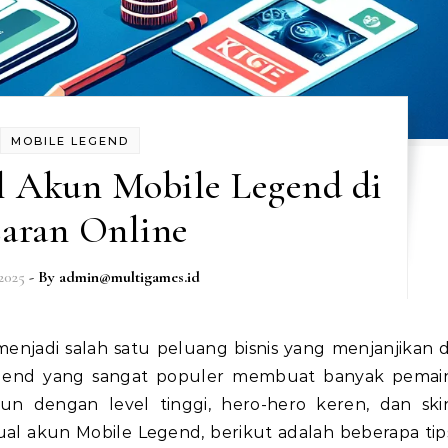
MOBILE LEGEND
al Akun Mobile Legend di
saran Online
 2025
- By
admin@multigames.id
 Legend yang sangat populer membuat banyak pemai
n dengan level tinggi, hero-hero keren, dan ski
jual akun Mobile Legend, berikut adalah beberapa tip