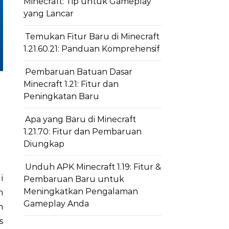
Minecraft: Tip untuk Gameplay
yang Lancar
Temukan Fitur Baru di Minecraft
1.21.60.21: Panduan Komprehensif
Pembaruan Batuan Dasar
Minecraft 1.21: Fitur dan
Peningkatan Baru
Apa yang Baru di Minecraft
1.21.70: Fitur dan Pembaruan
Diungkap
Unduh APK Minecraft 1.19: Fitur &
Pembaruan Baru untuk
Meningkatkan Pengalaman
n
Gameplay Anda
n
s