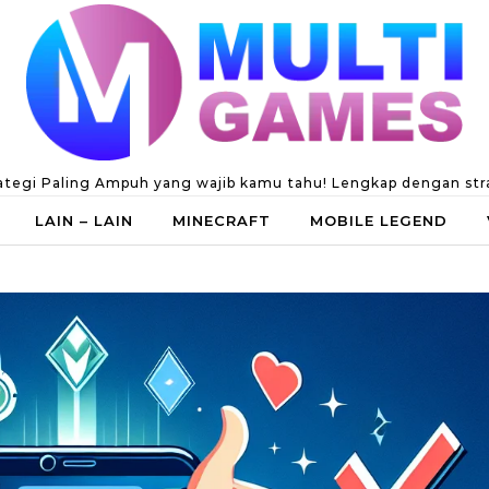
ategi Paling Ampuh yang wajib kamu tahu! Lengkap dengan strate
LAIN – LAIN
MINECRAFT
MOBILE LEGEND