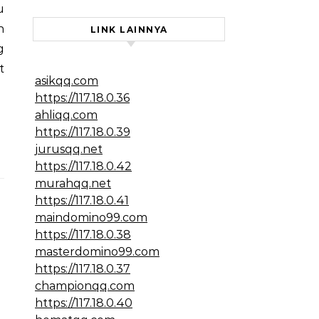
u
h
LINK LAINNYA
g
t
asikqq.com
https://117.18.0.36
ahliqq.com
https://117.18.0.39
jurusqq.net
https://117.18.0.42
murahqq.net
https://117.18.0.41
maindomino99.com
https://117.18.0.38
masterdomino99.com
https://117.18.0.37
championqq.com
https://117.18.0.40