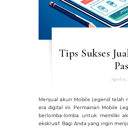
Tips Sukses Ju
Pa
April 11,
Menjual akun Mobile Legend telah menjadi salah satu peluang bisnis yang menjanjikan di
era digital ini. Permainan Mobile
berlomba-lomba untuk memiliki aku
eksklusif. Bagi Anda yang ingin men