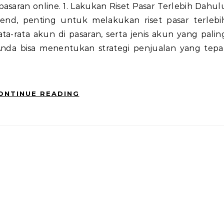
asaran online. 1. Lakukan Riset Pasar Terlebih Dahul
nd, penting untuk melakukan riset pasar terlebi
ata-rata akun di pasaran, serta jenis akun yang palin
Anda bisa menentukan strategi penjualan yang tepa
ONTINUE READING