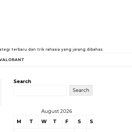
gi terbaru dan trik rahasia yang jarang dibahas.
VALORANT
Search
Search
August 2026
M
T
W
T
F
S
S