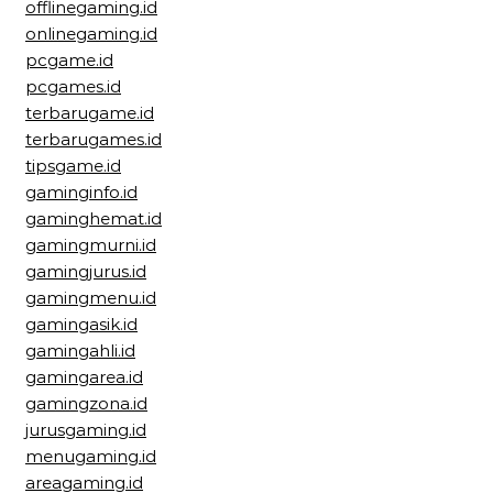
offlinegaming.id
onlinegaming.id
pcgame.id
pcgames.id
terbarugame.id
terbarugames.id
tipsgame.id
gaminginfo.id
gaminghemat.id
gamingmurni.id
gamingjurus.id
gamingmenu.id
gamingasik.id
gamingahli.id
gamingarea.id
gamingzona.id
jurusgaming.id
menugaming.id
areagaming.id