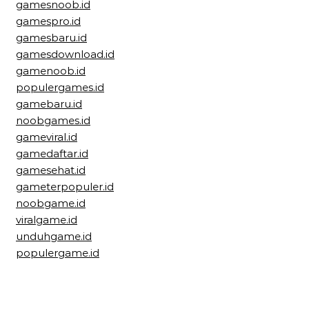
gamesnoob.id
gamespro.id
gamesbaru.id
gamesdownload.id
gamenoob.id
populergames.id
gamebaru.id
noobgames.id
gameviral.id
gamedaftar.id
gamesehat.id
gameterpopuler.id
noobgame.id
viralgame.id
unduhgame.id
populergame.id