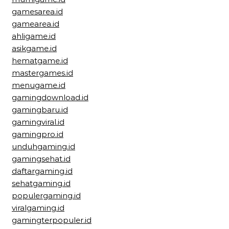
gamesarea.id
gamearea.id
ahligame.id
asikgame.id
hematgame.id
mastergames.id
menugame.id
gamingdownload.id
gamingbaru.id
gamingviral.id
gamingpro.id
unduhgaming.id
gamingsehat.id
daftargaming.id
sehatgaming.id
populergaming.id
viralgaming.id
gamingterpopuler.id