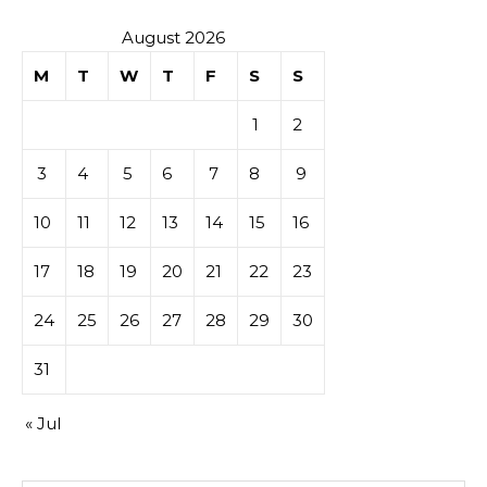
August 2026
M
T
W
T
F
S
S
1
2
3
4
5
6
7
8
9
10
11
12
13
14
15
16
17
18
19
20
21
22
23
24
25
26
27
28
29
30
31
« Jul