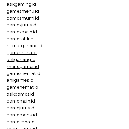
asikgaming.id
gamesmenu.id
gamesmurni.id
gamesjurus.id
gamesmain.id
gamesahli.id
hematgaming.id
gameszona.id
ahligaming.id
menugames.id
gameshemat.id
ahligames.id
gamehemat.id
asikgames.id
gamemain.id
gamejurus.id
gamemenu.id
gamezona.id
murnigame.id