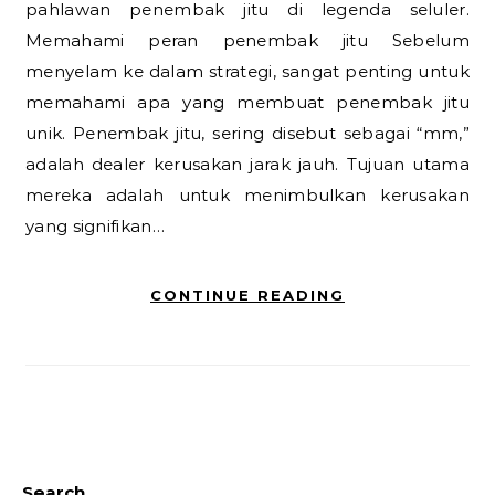
pahlawan penembak jitu di legenda seluler.
Memahami peran penembak jitu Sebelum
menyelam ke dalam strategi, sangat penting untuk
memahami apa yang membuat penembak jitu
unik. Penembak jitu, sering disebut sebagai “mm,”
adalah dealer kerusakan jarak jauh. Tujuan utama
mereka adalah untuk menimbulkan kerusakan
yang signifikan…
CONTINUE READING
Search