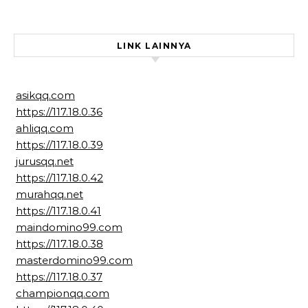
LINK LAINNYA
asikqq.com
https://117.18.0.36
ahliqq.com
https://117.18.0.39
jurusqq.net
https://117.18.0.42
murahqq.net
https://117.18.0.41
maindomino99.com
https://117.18.0.38
masterdomino99.com
https://117.18.0.37
championqq.com