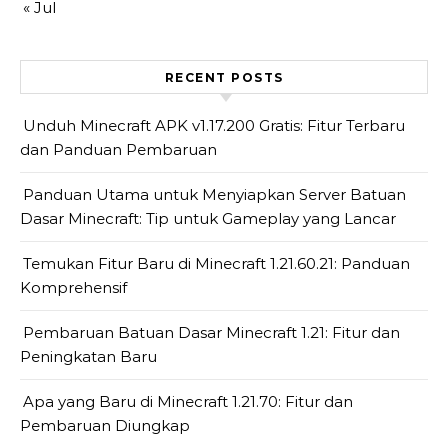
« Jul
RECENT POSTS
Unduh Minecraft APK v1.17.200 Gratis: Fitur Terbaru
dan Panduan Pembaruan
Panduan Utama untuk Menyiapkan Server Batuan
Dasar Minecraft: Tip untuk Gameplay yang Lancar
Temukan Fitur Baru di Minecraft 1.21.60.21: Panduan
Komprehensif
Pembaruan Batuan Dasar Minecraft 1.21: Fitur dan
Peningkatan Baru
Apa yang Baru di Minecraft 1.21.70: Fitur dan
Pembaruan Diungkap