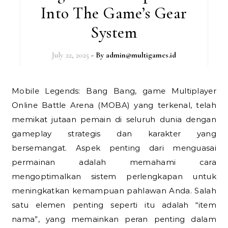
Into The Game’s Gear
System
July 22, 2025
- By
admin@multigames.id
Mobile Legends: Bang Bang, game Multiplayer
Online Battle Arena (MOBA) yang terkenal, telah
memikat jutaan pemain di seluruh dunia dengan
gameplay strategis dan karakter yang
bersemangat. Aspek penting dari menguasai
permainan adalah memahami cara
mengoptimalkan sistem perlengkapan untuk
meningkatkan kemampuan pahlawan Anda. Salah
satu elemen penting seperti itu adalah “item
nama”, yang memainkan peran penting dalam