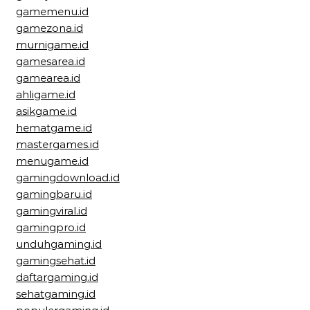
gamemenu.id
gamezona.id
murnigame.id
gamesarea.id
gamearea.id
ahligame.id
asikgame.id
hematgame.id
mastergames.id
menugame.id
gamingdownload.id
gamingbaru.id
gamingviral.id
gamingpro.id
unduhgaming.id
gamingsehat.id
daftargaming.id
sehatgaming.id