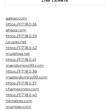
LINK LAINNYA
asikqq.com
https://117.18.0.36
ahliqq.com
https://117.18.0.39
jurusqq.net
https://117.18.0.42
murahqq.net
https://117.18.0.41
maindomino99.com
https://117.18.0.38
masterdomino99.com
https://117.18.0.37
championqq.com
https://117.18.0.40
hematqq.com
murniqq.com