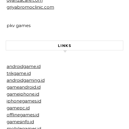
dyanzacare.com
griyabromoclinic.com
pkv games
LINKS
androidgame.id
trikgame.id
androidgaming.id
gameandroid.id
gameiphone.id
iphonegames.id
gamepc.id
offlinegames.id
gamesinfo.id
mobilegames.id