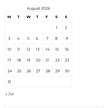
August 2026
M
T
W
T
F
S
S
1
2
3
4
5
6
7
8
9
10
11
12
13
14
15
16
17
18
19
20
21
22
23
24
25
26
27
28
29
30
31
« Jul