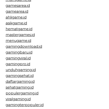
gamesarea.id
gamearea.id
ahligame.id
asikgame.id
hematgame.id
mastergames.id
menugame.id
gamingdownload.id
gamingbaru.id
gamingviral.id
gamingpro.id
unduhgaming.id
gamingsehat.id
daftargaming.id
sehatgaming.id
populergaming.id
viralgaming.id
gamingterpopuler.id