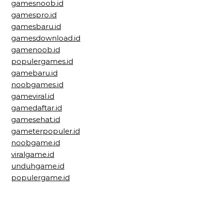
gamesnoob.id
gamespro.id
gamesbaru.id
gamesdownload.id
gamenoob.id
populergames.id
gamebaru.id
noobgames.id
gameviral.id
gamedaftar.id
gamesehat.id
gameterpopuler.id
noobgame.id
viralgame.id
unduhgame.id
populergame.id