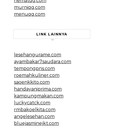
hematqq.com
murniqq.com
menuqq.com
LINK LAINNYA
lesehangurame.com
ayambakar7saudara.com
tempongpns.com
roemahkuliner.com
saoenkkito.com
handayaniprima.com
kampungmakan.com
luckycatck.com
rmbakoelkita.com
angelesehan.com
bluejasminejkt.com