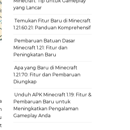
Minecraft: Tip untuk Gameplay
yang Lancar
Temukan Fitur Baru di Minecraft
1.21.60.21: Panduan Komprehensif
Pembaruan Batuan Dasar
Minecraft 1.21: Fitur dan
Peningkatan Baru
Apa yang Baru di Minecraft
1.21.70: Fitur dan Pembaruan
Diungkap
Unduh APK Minecraft 1.19: Fitur &
Pembaruan Baru untuk
Meningkatkan Pengalaman
n
Gameplay Anda
u
t