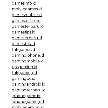
gamesinfo.id
mobilegames.id
gamesmobile.id
gamesoffline.id
gamesterbaru.id
gamestips.id
gameterbaru.id
gamestrik.id
trikgames.id
gamingiphone.id
gamingmobile.id
tipsgaming.id
trikgaming.id
gamingpc.id
gamingandroid.id
gamingterbaru.id
iphonegame.id
iphonegaming.id
mobilegaming.id