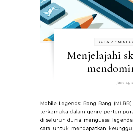
-
DOTA 2
MINEC
Menjelajahi sk
mendomina
June 14, 
Mobile Legends: Bang Bang (MLBB) telah mengambil dunia game seluler, menjadi nama
terkemuka dalam genre pertempuran
di seluruh dunia, menguasai legenda
cara untuk mendapatkan keunggul