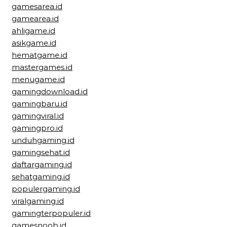
gamesarea.id
gamearea.id
ahligame.id
asikgame.id
hematgame.id
mastergames.id
menugame.id
gamingdownload.id
gamingbaru.id
gamingviral.id
gamingpro.id
unduhgaming.id
gamingsehat.id
daftargaming.id
sehatgaming.id
populergaming.id
viralgaming.id
gamingterpopuler.id
gamesnoob.id