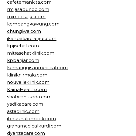
cafetemankita.com
rmjasabundo.com
mimoosajkt.com
kembangkawung.com
chungiwa.com
ikanbakarcianjur.com
kpjisehat.com
mitrasehatklinik.com
kpbanjar.com
kemanggisanmedical.com
kliniknirmala.com
nouvelleklinik.com
KainaHealth.com
shabirahusada.com
yadikacare.com
astaclinic.com
ibnusinalombok.com
grahamedicalkurdi.com
dyanzacare.com