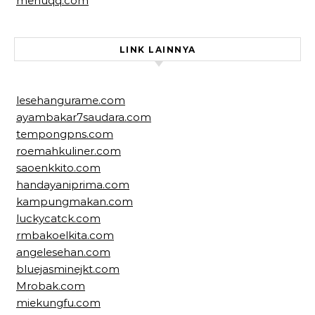
menuqq.com
LINK LAINNYA
lesehangurame.com
ayambakar7saudara.com
tempongpns.com
roemahkuliner.com
saoenkkito.com
handayaniprima.com
kampungmakan.com
luckycatck.com
rmbakoelkita.com
angelesehan.com
bluejasminejkt.com
Mrobak.com
miekungfu.com