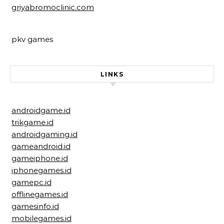
griyabromoclinic.com
pkv games
LINKS
androidgame.id
trikgame.id
androidgaming.id
gameandroid.id
gameiphone.id
iphonegames.id
gamepc.id
offlinegames.id
gamesinfo.id
mobilegames.id