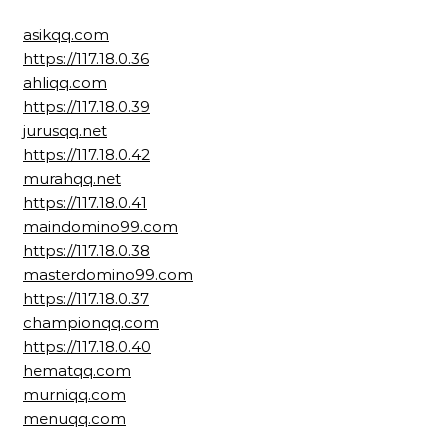
asikqq.com
https://117.18.0.36
ahliqq.com
https://117.18.0.39
jurusqq.net
https://117.18.0.42
murahqq.net
https://117.18.0.41
maindomino99.com
https://117.18.0.38
masterdomino99.com
https://117.18.0.37
championqq.com
https://117.18.0.40
hematqq.com
murniqq.com
menuqq.com