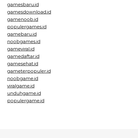
gamesbaru.id
gamesdownload.id
gamenoob.id
populergames.id
gamebaru.id
noobgames.id
gameviral.id
gamedaftar.id
gamesehat.id
gameterpopuler.id
noobgame.id
viralgame.id
unduhgame.id
populergame.id