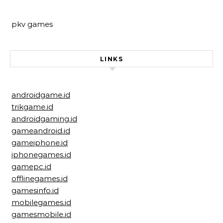
pkv games
LINKS
androidgame.id
trikgame.id
androidgaming.id
gameandroid.id
gameiphone.id
iphonegames.id
gamepc.id
offlinegames.id
gamesinfo.id
mobilegames.id
gamesmobile.id