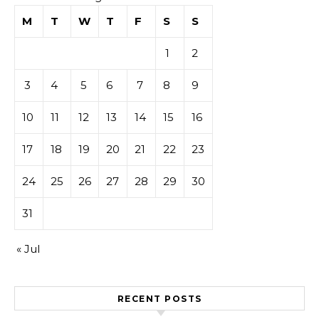
M
T
W
T
F
S
S
1
2
3
4
5
6
7
8
9
10
11
12
13
14
15
16
17
18
19
20
21
22
23
24
25
26
27
28
29
30
31
« Jul
RECENT POSTS