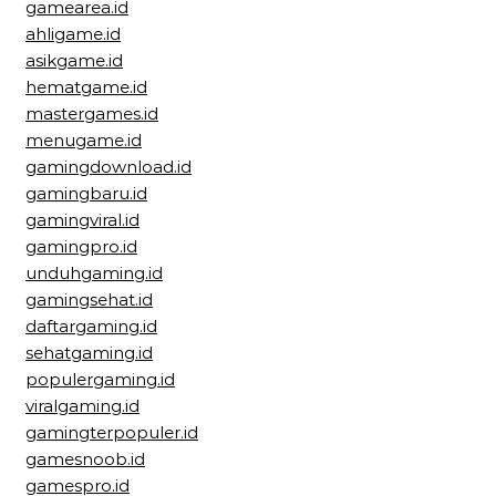
gamearea.id
ahligame.id
asikgame.id
hematgame.id
mastergames.id
menugame.id
gamingdownload.id
gamingbaru.id
gamingviral.id
gamingpro.id
unduhgaming.id
gamingsehat.id
daftargaming.id
sehatgaming.id
populergaming.id
viralgaming.id
gamingterpopuler.id
gamesnoob.id
gamespro.id