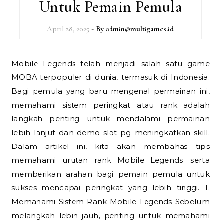
Untuk Pemain Pemula
April 28, 2025
- By
admin@multigames.id
Mobile Legends telah menjadi salah satu game
MOBA terpopuler di dunia, termasuk di Indonesia.
Bagi pemula yang baru mengenal permainan ini,
memahami sistem peringkat atau rank adalah
langkah penting untuk mendalami permainan
lebih lanjut dan demo slot pg meningkatkan skill.
Dalam artikel ini, kita akan membahas tips
memahami urutan rank Mobile Legends, serta
memberikan arahan bagi pemain pemula untuk
sukses mencapai peringkat yang lebih tinggi. 1.
Memahami Sistem Rank Mobile Legends Sebelum
melangkah lebih jauh, penting untuk memahami