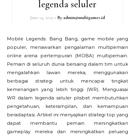
legenda seluler
June 14, 2025
- By
admin@multigames.id
Mobile Legends: Bang Bang, game mobile yang
populer, menawarkan pengalaman multipemain
online arena pertempuran (MOBA) multipemain.
Pemain di seluruh dunia bersaing dalam tim untuk
mengalahkan lawan mereka, menggunakan
berbagai strategi untuk mencapai tingkat
kemenangan yang lebih tinggi (WR). Menguasai
WR dalam legenda seluler plisbet membutuhkan
pengetahuan, keterampilan, dan kemampuan
beradaptasi. Artikel ini menyajikan strategi top yang
dapat membantu pemain meningkatkan
gameplay mereka dan meningkatkan peluang