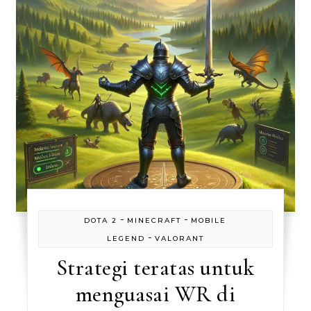
-
-
DOTA 2
MINECRAFT
MOBILE
-
LEGEND
VALORANT
Strategi teratas untuk
menguasai WR di