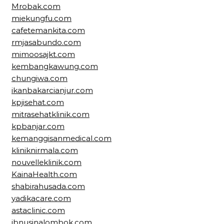
Mrobak.com
miekungfu.com
cafetemankita.com
rmjasabundo.com
mimoosajkt.com
kembangkawung.com
chungiwa.com
ikanbakarcianjur.com
kpjisehat.com
mitrasehatklinik.com
kpbanjar.com
kemanggisanmedical.com
kliniknirmala.com
nouvelleklinik.com
KainaHealth.com
shabirahusada.com
yadikacare.com
astaclinic.com
ibnusinalombok.com