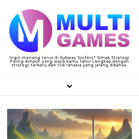
Skip to content
Ingin menang terus di Subway Surfers? Simak Strategi
Paling Ampuh yang wajib kamu tahu! Lengkap dengan
strategi terbaru dan trik rahasia yang jarang dibahas.