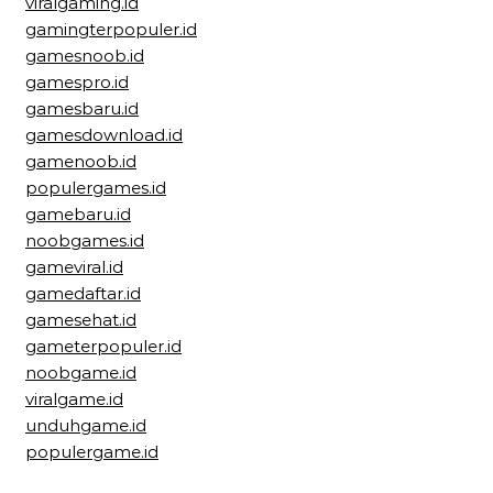
viralgaming.id
gamingterpopuler.id
gamesnoob.id
gamespro.id
gamesbaru.id
gamesdownload.id
gamenoob.id
populergames.id
gamebaru.id
noobgames.id
gameviral.id
gamedaftar.id
gamesehat.id
gameterpopuler.id
noobgame.id
viralgame.id
unduhgame.id
populergame.id