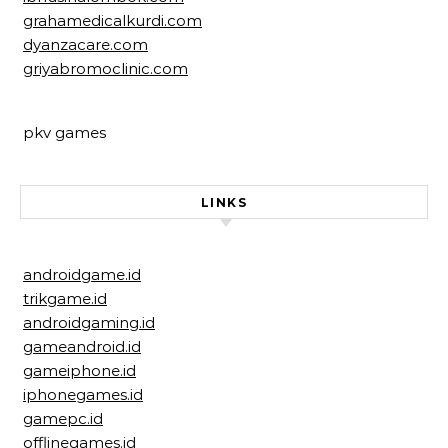
grahamedicalkurdi.com
dyanzacare.com
griyabromoclinic.com
pkv games
LINKS
androidgame.id
trikgame.id
androidgaming.id
gameandroid.id
gameiphone.id
iphonegames.id
gamepc.id
offlinegames.id