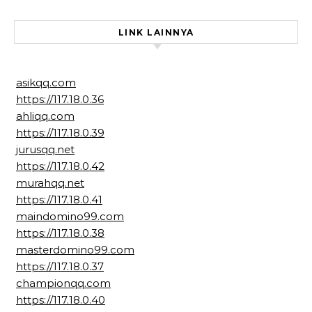
LINK LAINNYA
asikqq.com
https://117.18.0.36
ahliqq.com
https://117.18.0.39
jurusqq.net
https://117.18.0.42
murahqq.net
https://117.18.0.41
maindomino99.com
https://117.18.0.38
masterdomino99.com
https://117.18.0.37
championqq.com
https://117.18.0.40