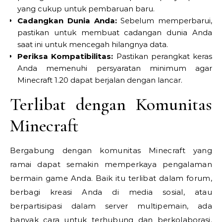
yang cukup untuk pembaruan baru.
Cadangkan Dunia Anda:
Sebelum memperbarui,
pastikan untuk membuat cadangan dunia Anda
saat ini untuk mencegah hilangnya data.
Periksa Kompatibilitas:
Pastikan perangkat keras
Anda memenuhi persyaratan minimum agar
Minecraft 1.20 dapat berjalan dengan lancar.
Terlibat dengan Komunitas
Minecraft
Bergabung dengan komunitas Minecraft yang
ramai dapat semakin memperkaya pengalaman
bermain game Anda. Baik itu terlibat dalam forum,
berbagi kreasi Anda di media sosial, atau
berpartisipasi dalam server multipemain, ada
banyak cara untuk terhubung dan berkolaborasi.