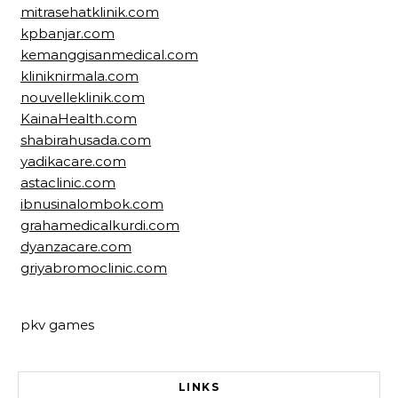
mitrasehatklinik.com
kpbanjar.com
kemanggisanmedical.com
kliniknirmala.com
nouvelleklinik.com
KainaHealth.com
shabirahusada.com
yadikacare.com
astaclinic.com
ibnusinalombok.com
grahamedicalkurdi.com
dyanzacare.com
griyabromoclinic.com
pkv games
LINKS