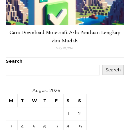
Cara Download Minecraft Asli: Panduan Lengkap
dan Mudah
May 10, 2026
Search
Search
August 2026
M
T
W
T
F
S
S
1
2
3
4
5
6
7
8
9