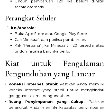
Unduh pembaruan 1.20 jika belum diinstal
secara otomatis.
Perangkat Seluler
iOS/Android:
Buka App Store atau Google Play Store.
Cari Minecraft dan periksa pembaruan.
Klik ‘Perbarui’ jika Minecraft 1.20 tersedia atau
unduh instalasi baru jika perlu.
Kiat untuk Pengalaman
Pengunduhan yang Lancar
Koneksi Internet Stabil:
Pastikan Anda memiliki
koneksi internet yang stabil untuk menghindari
gangguan selama pengunduhan.
Ruang Penyimpanan yang Cukup:
Pastikan
perangkat Anda memiliki kapasitas penyimpanan