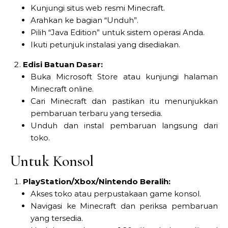
Kunjungi situs web resmi Minecraft.
Arahkan ke bagian “Unduh”.
Pilih “Java Edition” untuk sistem operasi Anda.
Ikuti petunjuk instalasi yang disediakan.
Edisi Batuan Dasar:
Buka Microsoft Store atau kunjungi halaman
Minecraft online.
Cari Minecraft dan pastikan itu menunjukkan
pembaruan terbaru yang tersedia.
Unduh dan instal pembaruan langsung dari
toko.
Untuk Konsol
PlayStation/Xbox/Nintendo Beralih:
Akses toko atau perpustakaan game konsol.
Navigasi ke Minecraft dan periksa pembaruan
yang tersedia.