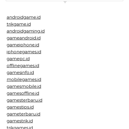
androidgame.id
trikgame.id
androidgaming.id
gameandroid.id
gameiphone.id
iphonegames.id
gamepc.id
offlinegames.id
gamesinfo.id
mobilegames.id
gamesmobile.id
gamesoffline.id
gamesterbaru.id
gamestips.id
gameterbaru.id
gamestrik.id
trikgames.id