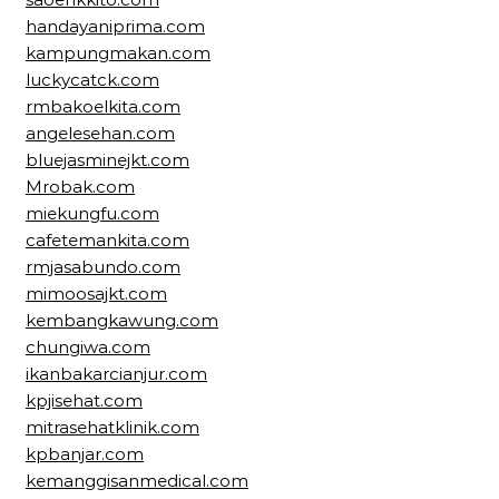
handayaniprima.com
kampungmakan.com
luckycatck.com
rmbakoelkita.com
angelesehan.com
bluejasminejkt.com
Mrobak.com
miekungfu.com
cafetemankita.com
rmjasabundo.com
mimoosajkt.com
kembangkawung.com
chungiwa.com
ikanbakarcianjur.com
kpjisehat.com
mitrasehatklinik.com
kpbanjar.com
kemanggisanmedical.com