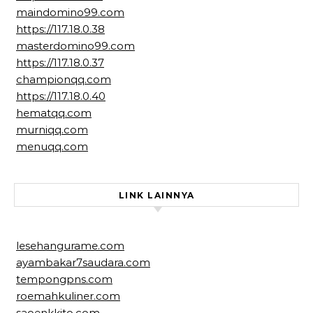
maindomino99.com
https://117.18.0.38
masterdomino99.com
https://117.18.0.37
championqq.com
https://117.18.0.40
hematqq.com
murniqq.com
menuqq.com
LINK LAINNYA
lesehangurame.com
ayambakar7saudara.com
tempongpns.com
roemahkuliner.com
saoenkkito.com