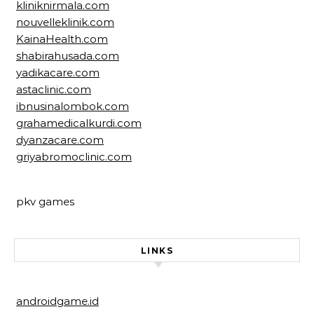
kliniknirmala.com
nouvelleklinik.com
KainaHealth.com
shabirahusada.com
yadikacare.com
astaclinic.com
ibnusinalombok.com
grahamedicalkurdi.com
dyanzacare.com
griyabromoclinic.com
pkv games
LINKS
androidgame.id