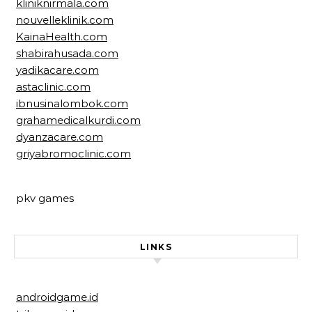
kliniknirmala.com
nouvelleklinik.com
KainaHealth.com
shabirahusada.com
yadikacare.com
astaclinic.com
ibnusinalombok.com
grahamedicalkurdi.com
dyanzacare.com
griyabromoclinic.com
pkv games
LINKS
androidgame.id