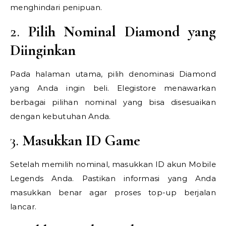
menghindari penipuan.
2.
Pilih Nominal Diamond yang
Diinginkan
Pada halaman utama, pilih denominasi Diamond
yang Anda ingin beli. Elegistore menawarkan
berbagai pilihan nominal yang bisa disesuaikan
dengan kebutuhan Anda.
3.
Masukkan ID Game
Setelah memilih nominal, masukkan ID akun Mobile
Legends Anda. Pastikan informasi yang Anda
masukkan benar agar proses top-up berjalan
lancar.