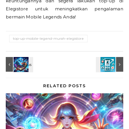
keuntungannya dan segera lakukan top-up di
Elegistore untuk meningkatkan pengalaman
bermain Mobile Legends Anda!
top-up-mobile-legend-murah-elegistore
RELATED POSTS