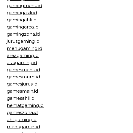
gamingmenu.id
gamingasik.id
gamingahli.id
gamingarea.id
gamingzona.id
jurusgaming.id
menugaming.id
areagaming.id
asikgaming.id
gamesmenu.id
gamesmurni.id
gamesjurus.id
gamesmain.id
gamesahli.id
hematgaming.id
gameszona.id
ahligaming.id
menugames.id