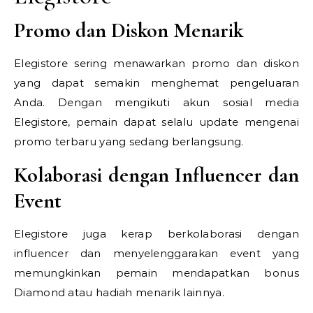
Promo dan Diskon Menarik
Elegistore sering menawarkan promo dan diskon
yang dapat semakin menghemat pengeluaran
Anda. Dengan mengikuti akun sosial media
Elegistore, pemain dapat selalu update mengenai
promo terbaru yang sedang berlangsung.
Kolaborasi dengan Influencer dan
Event
Elegistore juga kerap berkolaborasi dengan
influencer dan menyelenggarakan event yang
memungkinkan pemain mendapatkan bonus
Diamond atau hadiah menarik lainnya.