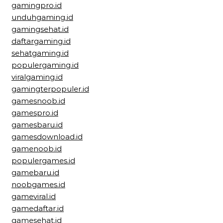
gamingpro.id
unduhgaming.id
gamingsehat.id
daftargaming.id
sehatgaming.id
populergaming.id
viralgaming.id
gamingterpopuler.id
gamesnoob.id
gamespro.id
gamesbaru.id
gamesdownload.id
gamenoob.id
populergames.id
gamebaru.id
noobgames.id
gameviral.id
gamedaftar.id
gamesehat.id