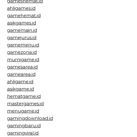
gameshemat.id
ahligames.id
gamehemat.id
asikgames.id
gamemain.id
gamejurus.id
gamemenu.id
gamezona.id
murnigame.id
gamesarea.id
gamearea.id
ahligame.id
asikgame.id
hematgame.id
mastergames.id
menugame.id
gamingdownload.id
gamingbaru.id
gamingviral.id