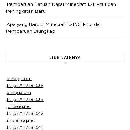
Pembaruan Batuan Dasar Minecraft 1.21: Fitur dan
Peningkatan Baru
Apa yang Baru di Minecraft 1.21.70: Fitur dan
Pembaruan Diungkap
LINK LAINNYA
asikqq.com
https://117.18.0.36
ahliqq.com
https://117.18.0.39
jurusqq.net
https://117.18.0.42
murahqq.net
https://117.18.0.41