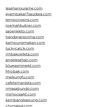
lesehangurame.com
ayambakar7saudara.com
tempongpns.com
roemahkuliner.com
saoenkkito.com
handayaniprima.com
kampungmakan.com
luckycatck.com
rmbakoelkita.com
angelesehan.com
bluejasminejkt.com
Mrobak.com
miekungfu.com
cafetemankita.com
rmjasabundo.com
mimoosajkt.com
kembangkawung.com
chungiwa.com