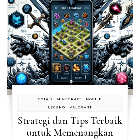
-
-
DOTA 2
MINECRAFT
MOBILE
-
LEGEND
VALORANT
Strategi dan Tips Terbaik
untuk Memenangkan