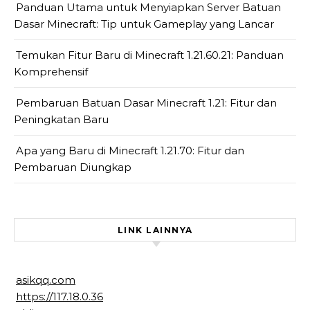
Panduan Utama untuk Menyiapkan Server Batuan
Dasar Minecraft: Tip untuk Gameplay yang Lancar
Temukan Fitur Baru di Minecraft 1.21.60.21: Panduan
Komprehensif
Pembaruan Batuan Dasar Minecraft 1.21: Fitur dan
Peningkatan Baru
Apa yang Baru di Minecraft 1.21.70: Fitur dan
Pembaruan Diungkap
LINK LAINNYA
asikqq.com
https://117.18.0.36