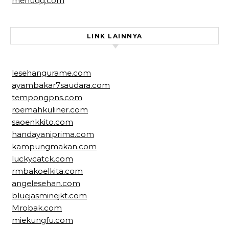
menuqq.com
LINK LAINNYA
lesehangurame.com
ayambakar7saudara.com
tempongpns.com
roemahkuliner.com
saoenkkito.com
handayaniprima.com
kampungmakan.com
luckycatck.com
rmbakoelkita.com
angelesehan.com
bluejasminejkt.com
Mrobak.com
miekungfu.com