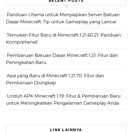
RECENT POSTS
Panduan Utama untuk Menyiapkan Server Batuan
Dasar Minecraft: Tip untuk Gameplay yang Lancar
Temukan Fitur Baru di Minecraft 1.21.60.21: Panduan
Komprehensif
Pembaruan Batuan Dasar Minecraft 1.21: Fitur dan
Peningkatan Baru
Apa yang Baru di Minecraft 1.21.70: Fitur dan
Pembaruan Diungkap
Unduh APK Minecraft 1.19: Fitur & Pembaruan Baru
untuk Meningkatkan Pengalaman Gameplay Anda
LINK LAINNYA