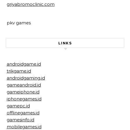
griyabromoclinic.com
pkv games
LINKS
androidgame.id
trikgame.id
androidgaming.id
gameandroid.id
gameiphone.id
iphonegames.id
gamepc.id
offlinegames.id
gamesinfo.id
mobilegames.id