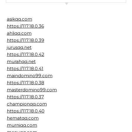
asikqq.com
https://117.18.0.36
ahliqq.com
https://117.18.0.39
jurusqq.net
https://117.18.0.42
murahqq.net
https://117.18.0.41
maindomino99.com
https://117.18.0.38
masterdomino99.com
https://117.18.0.37
championqq.com
https://117.18.0.40
hematqq.com
murniqq.com