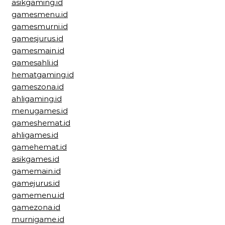
asikgaming.id
gamesmenu.id
gamesmurni.id
gamesjurus.id
gamesmain.id
gamesahli.id
hematgaming.id
gameszona.id
ahligaming.id
menugames.id
gameshemat.id
ahligames.id
gamehemat.id
asikgames.id
gamemain.id
gamejurus.id
gamemenu.id
gamezona.id
murnigame.id