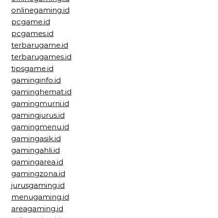
onlinegaming.id
pcgame.id
pcgames.id
terbarugame.id
terbarugames.id
tipsgame.id
gaminginfo.id
gaminghemat.id
gamingmurni.id
gamingjurus.id
gamingmenu.id
gamingasik.id
gamingahli.id
gamingarea.id
gamingzona.id
jurusgaming.id
menugaming.id
areagaming.id