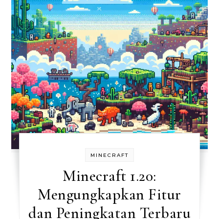
MINECRAFT
Minecraft 1.20:
Mengungkapkan Fitur
dan Peningkatan Terbaru