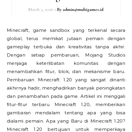
March 3, 2026
- By
admin@multigames.id
Minecraft, game sandbox yang terkenal secara
global, terus memikat jutaan pemain dengan
gameplay terbuka dan kreativitas tanpa akhir.
Dengan setiap pembaruan, Mojang Studios
menjaga keterlibatan komunitas dengan
menambahkan fitur, blok, dan mekanisme baru.
Pembaruan Minecraft 1.20 yang sangat dinanti
akhirnya hadir, menghadirkan banyak peningkatan
dan penambahan pada game. Artikel ini menggali
fitur-fitur terbaru Minecraft 1.20, memberikan
gambaran mendalam tentang apa yang bisa
dialami pemain. Apa yang Baru di Minecraft 1.20?
Minecraft 1.20 bertujuan untuk memperkaya