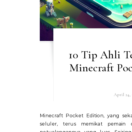
10 Tip Ahli T
Minecraft Poc
April 24,
Minecraft Pocket Edition, yang sekarang dikenal sebagai Bedrock Edition di perangkat
seluler, terus memikat pemain 