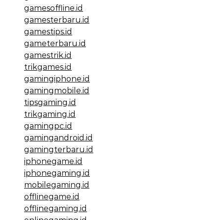
gamesoffline.id
gamesterbaru.id
gamestips.id
gameterbaru.id
gamestrik.id
trikgames.id
gamingiphone.id
gamingmobile.id
tipsgaming.id
trikgaming.id
gamingpc.id
gamingandroid.id
gamingterbaru.id
iphonegame.id
iphonegaming.id
mobilegaming.id
offlinegame.id
offlinegaming.id