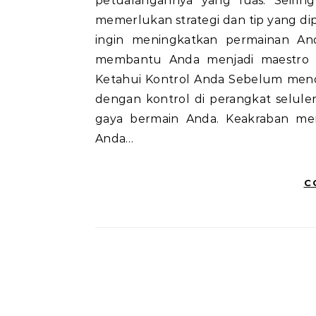
petualangannya yang luas. Seiri
memerlukan strategi dan tip yang di
ingin meningkatkan permainan And
membantu Anda menjadi maestro Min
Ketahui Kontrol Anda Sebelum mend
dengan kontrol di perangkat selule
gaya bermain Anda. Keakraban men
Anda…
C