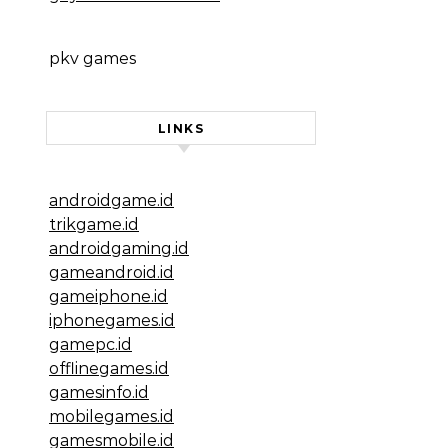
pkv games
LINKS
androidgame.id
trikgame.id
androidgaming.id
gameandroid.id
gameiphone.id
iphonegames.id
gamepc.id
offlinegames.id
gamesinfo.id
mobilegames.id
gamesmobile.id