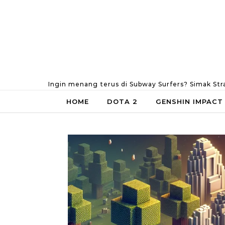
Skip to content
Ingin menang terus di Subway Surfers? Simak Str
HOME
DOTA 2
GENSHIN IMPACT