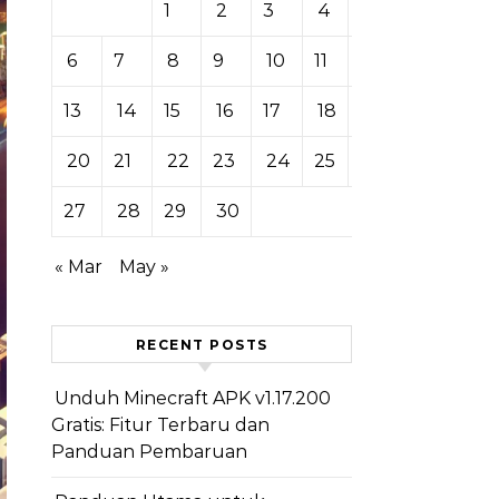
1
2
3
4
5
6
7
8
9
10
11
12
13
14
15
16
17
18
19
20
21
22
23
24
25
26
27
28
29
30
« Mar
May »
RECENT POSTS
Unduh Minecraft APK v1.17.200
Gratis: Fitur Terbaru dan
Panduan Pembaruan