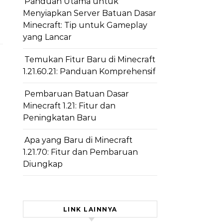
Panduan Utama untuk
Menyiapkan Server Batuan Dasar
Minecraft: Tip untuk Gameplay
yang Lancar
Temukan Fitur Baru di Minecraft
1.21.60.21: Panduan Komprehensif
Pembaruan Batuan Dasar
Minecraft 1.21: Fitur dan
Peningkatan Baru
Apa yang Baru di Minecraft
1.21.70: Fitur dan Pembaruan
Diungkap
LINK LAINNYA