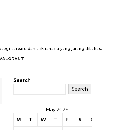
gi terbaru dan trik rahasia yang jarang dibahas.
VALORANT
Search
Search
May 2026
M
T
W
T
F
S
S