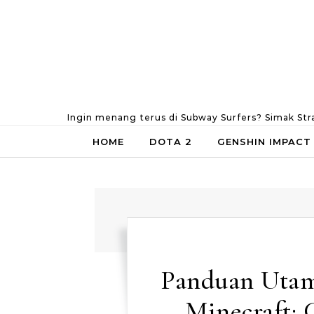
Skip to content
Ingin menang terus di Subway Surfers? Simak Str
HOME
DOTA 2
GENSHIN IMPACT
Panduan Utam
Minecraft: