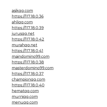
asikqq.com
https://117.18.0.36
ahliqq.com
https://117.18.0.39
jurusqq.net
https://117.18.0.42
murahqq.net
https://117.18.0.41
maindomino99.com
https://117.18.0.38
masterdomino99.com
https://117.18.0.37
championqq.com
https://117.18.0.40
hematqq.com
murniqq.com
menuqq.com