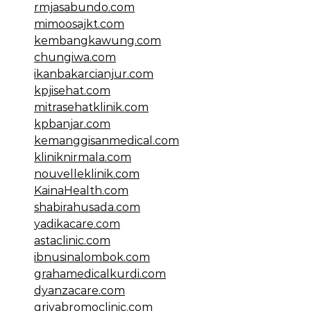
rmjasabundo.com
mimoosajkt.com
kembangkawung.com
chungiwa.com
ikanbakarcianjur.com
kpjisehat.com
mitrasehatklinik.com
kpbanjar.com
kemanggisanmedical.com
kliniknirmala.com
nouvelleklinik.com
KainaHealth.com
shabirahusada.com
yadikacare.com
astaclinic.com
ibnusinalombok.com
grahamedicalkurdi.com
dyanzacare.com
griyabromoclinic.com