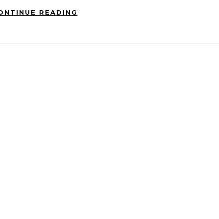
ONTINUE READING