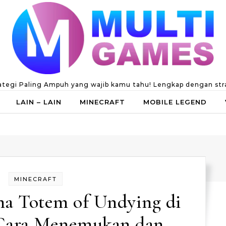
ategi Paling Ampuh yang wajib kamu tahu! Lengkap dengan strate
LAIN – LAIN
MINECRAFT
MOBILE LEGEND
MINECRAFT
a Totem of Undying di
 Cara Menemukan dan