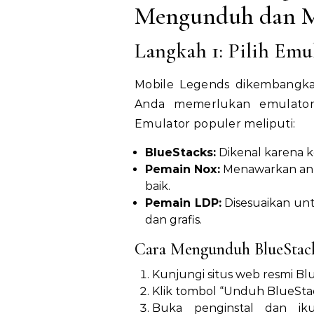
Mengunduh dan M
Langkah 1: Pilih Emu
Mobile Legends dikembangka
Anda memerlukan emulator 
Emulator populer meliputi:
BlueStacks:
Dikenal karena k
Pemain Nox:
Menawarkan anta
baik.
Pemain LDP:
Disesuaikan unt
dan grafis.
Cara Mengunduh BlueStac
Kunjungi situs web resmi Blue
Klik tombol “Unduh BlueSta
Buka penginstal dan iku