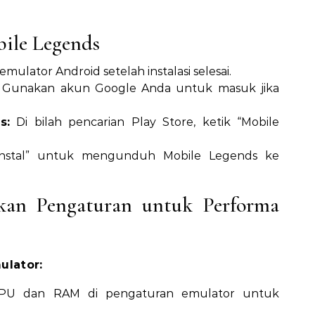
bile Legends
mulator Android setelah instalasi selesai.
Gunakan akun Google Anda untuk masuk jika
s:
Di bilah pencarian Play Store, ketik “Mobile
Instal” untuk mengunduh Mobile Legends ke
kan Pengaturan untuk Performa
ulator:
i CPU dan RAM di pengaturan emulator untuk