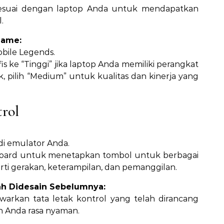
r sesuai dengan laptop Anda untuk mendapatkan
.
game:
bile Legends.
s ke “Tinggi” jika laptop Anda memiliki perangkat
ak, pilih “Medium” untuk kualitas dan kinerja yang
rol
di emulator Anda.
oard untuk menetapkan tombol untuk berbagai
ti gerakan, keterampilan, dan pemanggilan.
ah Didesain Sebelumnya:
arkan tata letak kontrol yang telah dirancang
 Anda rasa nyaman.