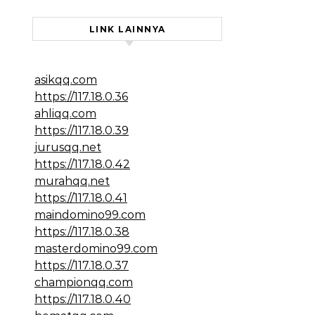
LINK LAINNYA
asikqq.com
https://117.18.0.36
ahliqq.com
https://117.18.0.39
jurusqq.net
https://117.18.0.42
murahqq.net
https://117.18.0.41
maindomino99.com
https://117.18.0.38
masterdomino99.com
https://117.18.0.37
championqq.com
https://117.18.0.40