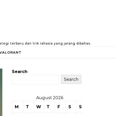
gi terbaru dan trik rahasia yang jarang dibahas.
VALORANT
Search
Search
August 2026
M
T
W
T
F
S
S