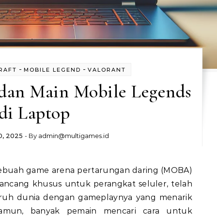
-
-
RAFT
MOBILE LEGEND
VALORANT
dan Main Mobile Legends
di Laptop
0, 2025
- By
admin@multigames.id
ancang khusus untuk perangkat seluler, telah
uruh dunia dengan gameplaynya yang menarik
Namun, banyak pemain mencari cara untuk