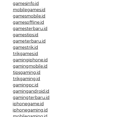
gamesinfo.id
mobilegames.id
gamesmobile.id
gamesoffline.id
gamesterbaru.id
gamestips.id
gameterbaru.id
gamestrik.id
trikgames.id
gamingiphone.id
gamingmobile.id
tipsgaming.id
trikgaming.id
gamingpc.id
gamingandroid.id
gamingterbaru.id
iphonegame.id
iphonegaming.id
mobilegaming.id