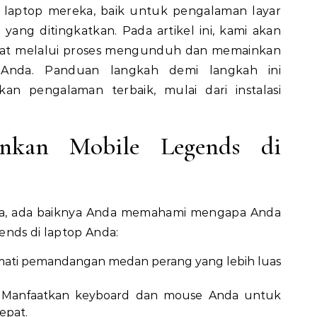
i laptop mereka, baik untuk pengalaman layar
 yang ditingkatkan. Pada artikel ini, kami akan
t melalui proses mengunduh dan memainkan
 Anda. Panduan langkah demi langkah ini
n pengalaman terbaik, mulai dari instalasi
nkan Mobile Legends di
a, ada baiknya Anda memahami mengapa Anda
ends di laptop Anda:
ati pemandangan medan perang yang lebih luas
Manfaatkan keyboard dan mouse Anda untuk
epat.