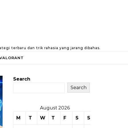
gi terbaru dan trik rahasia yang jarang dibahas.
VALORANT
Search
Search
August 2026
M
T
W
T
F
S
S