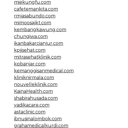
miekungfu.com
cafetemankita.com
rmjasabundo.com
mimoosajkt.com
kembangkawung.com
chungiwa.com
ikanbakarcianjur.com
kpjisehat.com
mitrasehatklinik.com
kpbanjar.com
kemanggisanmedical.com
kliniknirmala.com
nouvelleklinik.com
KainaHealth.com
shabirahusada.com
yadikacare.com
astaclinic.com
ibnusinalombok.com
grahamedicalkurdi.com