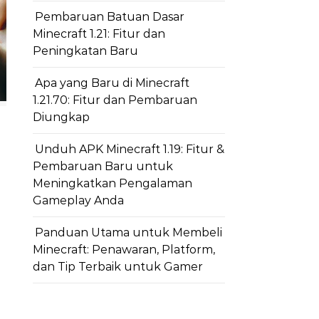
Pembaruan Batuan Dasar
Minecraft 1.21: Fitur dan
Peningkatan Baru
Apa yang Baru di Minecraft
1.21.70: Fitur dan Pembaruan
Diungkap
Unduh APK Minecraft 1.19: Fitur &
Pembaruan Baru untuk
Meningkatkan Pengalaman
Gameplay Anda
Panduan Utama untuk Membeli
Minecraft: Penawaran, Platform,
dan Tip Terbaik untuk Gamer