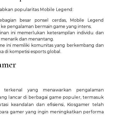
bkan popularitas Mobile Legend:
sebagian besar ponsel cerdas, Mobile Legend
e pengalaman bermain game yang intens.
inan ini memerlukan keterampilan individu dan
a menarik dan menantang.
me ini memiliki komunitas yang berkembang dan
 di kompetisi esports global.
amer
rm terkenal yang menawarkan pengalaman
ng lancar di berbagai game populer, termasuk
asi keandalan dan efisiensi, Kiosgamer telah
 para gamer yang ingin meningkatkan performa