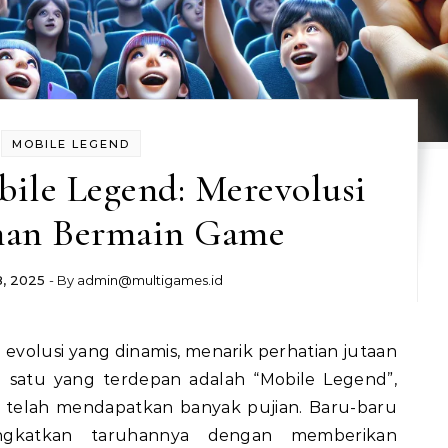
MOBILE LEGEND
ile Legend: Merevolusi
man Bermain Game
, 2025
- By
admin@multigames.id
h satu yang terdepan adalah “Mobile Legend”,
telah mendapatkan banyak pujian. Baru-baru
ingkatkan taruhannya dengan memberikan