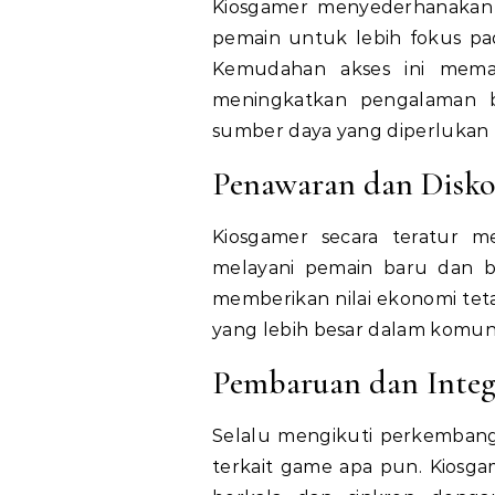
Kiosgamer menyederhanakan
pemain untuk lebih fokus pad
Kemudahan akses ini mema
meningkatkan pengalaman
sumber daya yang diperlukan
Penawaran dan Disko
Kiosgamer secara teratur m
melayani pemain baru dan b
memberikan nilai ekonomi teta
yang lebih besar dalam komun
Pembaruan dan Integ
Selalu mengikuti perkemban
terkait game apa pun. Kiosga