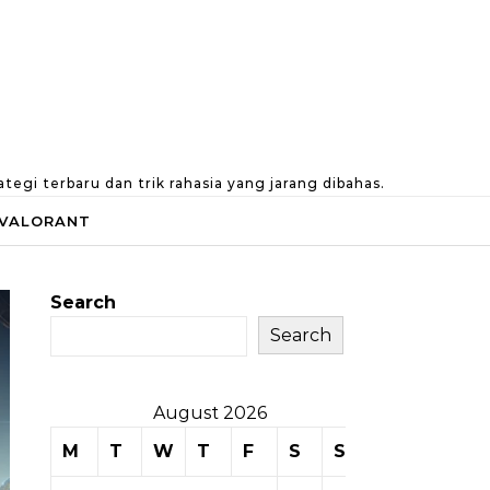
gi terbaru dan trik rahasia yang jarang dibahas.
VALORANT
Search
Search
August 2026
M
T
W
T
F
S
S