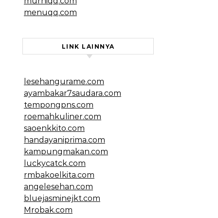
murniqq.com
menuqq.com
LINK LAINNYA
lesehangurame.com
ayambakar7saudara.com
tempongpns.com
roemahkuliner.com
saoenkkito.com
handayaniprima.com
kampungmakan.com
luckycatck.com
rmbakoelkita.com
angelesehan.com
bluejasminejkt.com
Mrobak.com