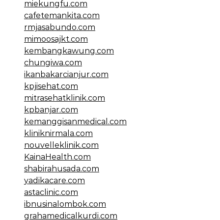
miekungfu.com
cafetemankita.com
rmjasabundo.com
mimoosajkt.com
kembangkawung.com
chungiwa.com
ikanbakarcianjur.com
kpjisehat.com
mitrasehatklinik.com
kpbanjar.com
kemanggisanmedical.com
kliniknirmala.com
nouvelleklinik.com
KainaHealth.com
shabirahusada.com
yadikacare.com
astaclinic.com
ibnusinalombok.com
grahamedicalkurdi.com