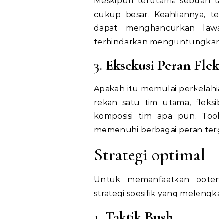
Meskipun terutama sebuah ta
cukup besar. Keahliannya, t
dapat menghancurkan la
terhindarkan menguntungkan
3.
Eksekusi Peran Flek
Apakah itu memulai perkelahi
rekan satu tim utama, fleks
komposisi tim apa pun. To
memenuhi berbagai peran ter
Strategi optimal
Untuk memanfaatkan poten
strategi spesifik yang meleng
1.
Taktik Bush