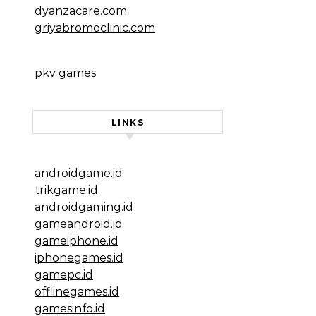
dyanzacare.com
griyabromoclinic.com
pkv games
LINKS
androidgame.id
trikgame.id
androidgaming.id
gameandroid.id
gameiphone.id
iphonegames.id
gamepc.id
offlinegames.id
gamesinfo.id