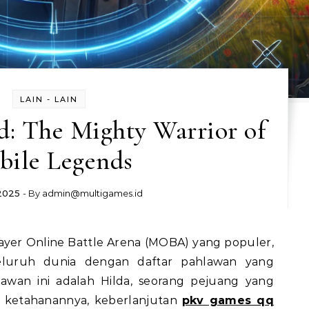
LAIN - LAIN
d: The Mighty Warrior of
bile Legends
 2025
- By
admin@multigames.id
eluruh dunia dengan daftar pahlawan yang
lawan ini adalah Hilda, seorang pejuang yang
 ketahanannya, keberlanjutan
pkv games qq