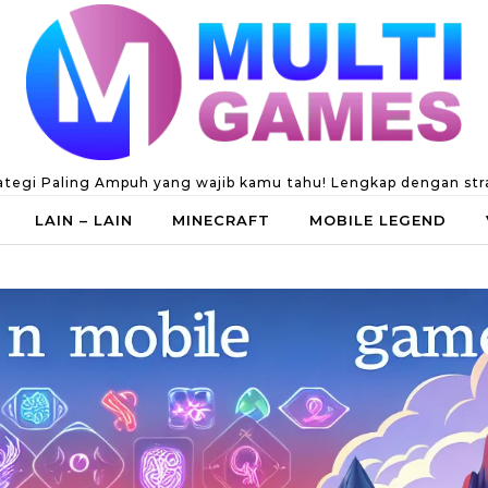
ategi Paling Ampuh yang wajib kamu tahu! Lengkap dengan strate
LAIN – LAIN
MINECRAFT
MOBILE LEGEND