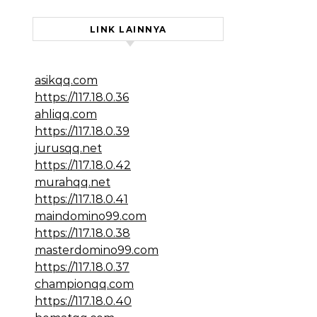
LINK LAINNYA
asikqq.com
https://117.18.0.36
ahliqq.com
https://117.18.0.39
jurusqq.net
https://117.18.0.42
murahqq.net
https://117.18.0.41
maindomino99.com
https://117.18.0.38
masterdomino99.com
https://117.18.0.37
championqq.com
https://117.18.0.40