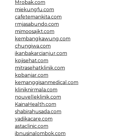
Mrobak.com
miekungfu.com
cafetemankita.com
rmjasabundo.com
mimoosajkt.com
kembangkawung.com
chungiwa.com
ikanbakarcianjur.com
kpjisehat.com
mitrasehatklinik.com
kpbanjar.com
kemanggisanmedical.com
kliniknirmala.com
nouvelleklinik.com
KainaHealth.com
shabirahusada.com
yadikacare.com
astaclinic.com
ibnusinalombok.com