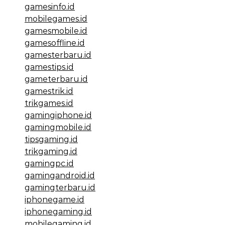
gamesinfo.id
mobilegames.id
gamesmobile.id
gamesoffline.id
gamesterbaru.id
gamestips.id
gameterbaru.id
gamestrik.id
trikgames.id
gamingiphone.id
gamingmobile.id
tipsgaming.id
trikgaming.id
gamingpc.id
gamingandroid.id
gamingterbaru.id
iphonegame.id
iphonegaming.id
mobilegaming.id