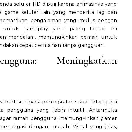
 legenda seluler HD dipuji karena animasinya yang
pa game seluler lain yang menderita lag dan
 memastikan pengalaman yang mulus dengan
 untuk gameplay yang paling lancar. Ini
aman mendalam, memungkinkan pemain untuk
indakan cepat permainan tanpa gangguan.
engguna: Meningkatkan
berfokus pada peningkatan visual tetapi juga
a pengguna yang lebih intuitif. Antarmuka
g agar ramah pengguna, memungkinkan gamer
enavigasi dengan mudah. Visual yang jelas,