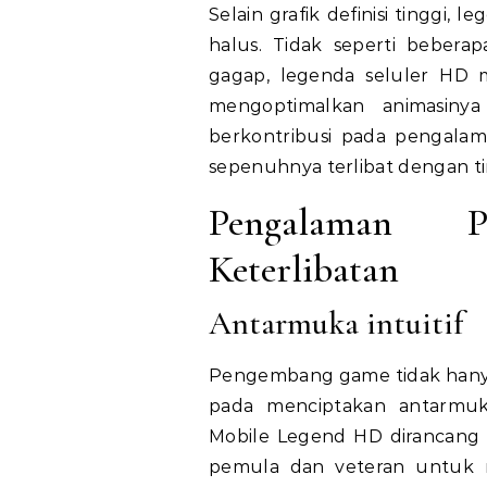
Selain grafik definisi tinggi,
halus. Tidak seperti bebera
gagap, legenda seluler HD
mengoptimalkan animasinya
berkontribusi pada pengal
sepenuhnya terlibat dengan t
Pengalaman P
Keterlibatan
Antarmuka intuitif
Pengembang game tidak hanya 
pada menciptakan antarmuk
Mobile Legend HD dirancan
pemula dan veteran untuk m