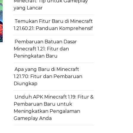
Minecraft: Tip untuk Gameplay
yang Lancar
Temukan Fitur Baru di Minecraft
1.21.60.21: Panduan Komprehensif
Pembaruan Batuan Dasar
Minecraft 1.21: Fitur dan
Peningkatan Baru
Apa yang Baru di Minecraft
1.21.70: Fitur dan Pembaruan
Diungkap
Unduh APK Minecraft 1.19: Fitur &
Pembaruan Baru untuk
Meningkatkan Pengalaman
Gameplay Anda