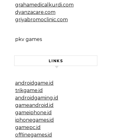
grahamedicalkurdi.com
dyanzacare.com
griyabromoclinic.com
pkv games
LINKS
androidgame.id
trikgame.id
androidgaming.id
gameandroid.id
gameiphone.id
iphonegames.id
gamepc.id
offlinegames.id