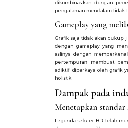
dikombinasikan dengan pene
pengalaman mendalam tidak te
Gameplay yang meli
Grafik saja tidak akan cukup
dengan gameplay yang menar
aslinya dengan memperkenalk
pertempuran, membuat pemain
adiktif, diperkaya oleh grafi
holistik.
Dampak pada indu
Menetapkan standar 
Legenda seluler HD telah men